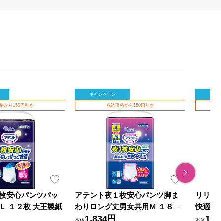
キャンペーン
キャ
格から150円引き
税込価格から150円引き
枚安心パンツパッ
アテント夜１枚安心パンツ脚ま
リリー
Ｌ １２枚 大王製紙
わりロング丈男女共用Ｍ １８枚
快適ア
大王製紙
1,834円
３０枚
1,7
本体
本体