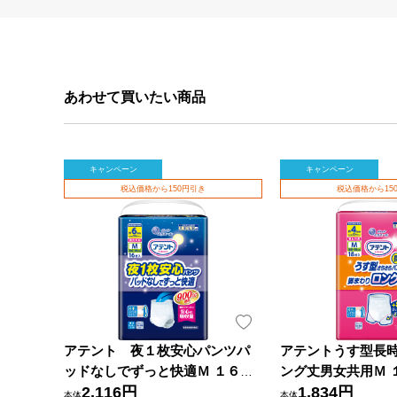
あわせて買いたい商品
キャンペーン
キャンペーン
税込価格から150円引き
税込価格から15
アテント 夜１枚安心パンツパ
アテントうす型長
ッドなしでずっと快適Ｍ １６枚
ング丈男女共用Ｍ 
大王製紙
2,116円
紙
1,834円
本体
本体