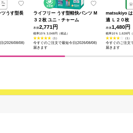
くパンツうす型長
ライフリー うす型軽快パンツ M
matsukiy
３２枚 ユニ・チャーム
適 Ｌ２０枚
2,771円
1,480円
本体
本体
税率10％ 3,048円（税込）
税率10％ 1,628円
（1）
（1）
026/08/08)
今すぐのご注文で最短今日(2026/08/08)
今すぐのご注文で最短
届きます
届きます