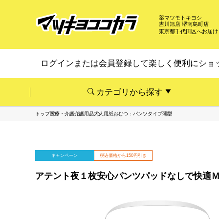
薬マツモトキヨシ
吉川旭店 堺南島町店
東京都千代田区
へお届け
ログインまたは会員登録して楽しく便利にショ
カテゴリから探す
トップ
医療・介護
介護用品
大人用紙おむつ：パンツタイプ
薄型
キャンペーン
税込価格から150円引き
アテント夜１枚安心パンツパッドなしで快適Ｍ