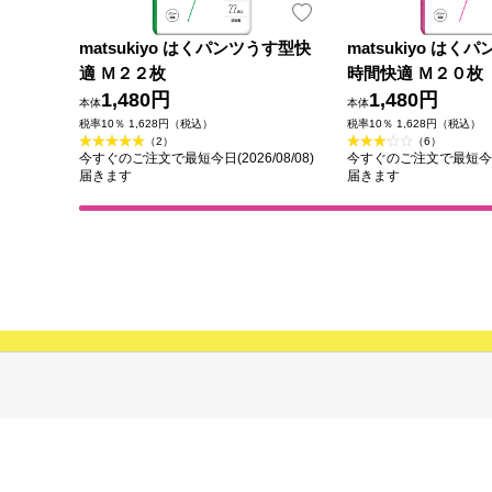
matsukiyo はくパンツうす型快
matsukiyo は
適 Ｍ２２枚
時間快適 Ｍ２０枚
1,480円
1,480円
本体
本体
税率10％ 1,628円（税込）
税率10％ 1,628円（税込）
（2）
（6）
今すぐのご注文で最短今日(2026/08/08)
今すぐのご注文で最短今日(2
届きます
届きます
カテゴリから探す