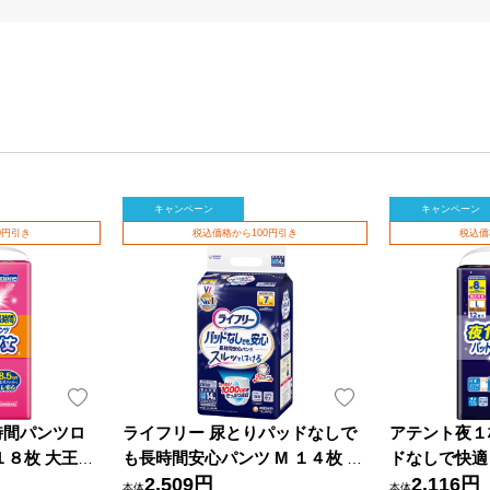
キャンペーン
キャンペーン
0円引き
税込価格から100円引き
税込価
時間パンツロ
ライフリー 尿とりパッドなしで
アテント夜１
１８枚 大王製
も長時間安心パンツ M １４枚 ユ
ドなしで快適
ニ・チャーム
2,509円
2,116円
本体
本体