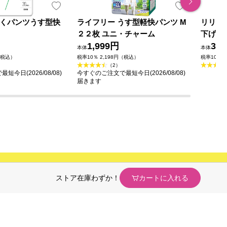
o はくパンツうす型快
ライフリー うす型軽快パンツ M
リリー
２２枚 ユニ・チャーム
下げら
1,999円
回分 
3,1
本体
本体
（税込）
税率10％ 2,198円（税込）
税率10％ 
（2）
今日(2026/08/08)
今すぐのご注文で最短今日(2026/08/08)
届きます
ストア在庫わずか！
カートに入れる