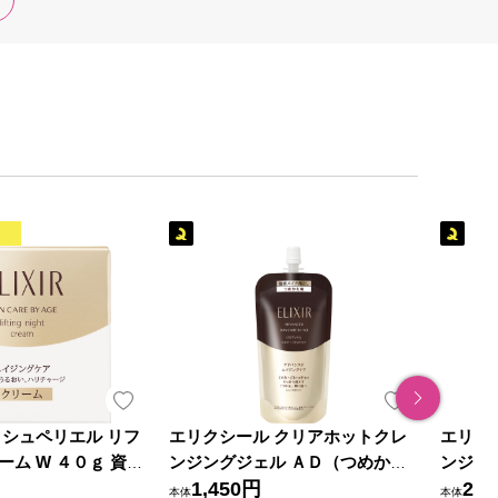
 シュペリエル リフ
エリクシール クリアホットクレ
エリク
ム W ４０ｇ 資生
ンジングジェル ＡＤ（つめかえ
ンジン
用） １６０ｍｌ 資生堂
1,450円
資生堂
2,2
本体
本体