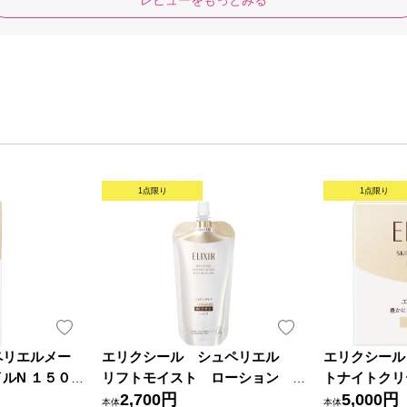
1点限り
1点限り
ペリエルメー
エリクシール シュペリエル
エリクシール
ルN １５０
リフトモイスト ローション
トナイトクリー
しっとりタイプ ｂａ （つめ
2,700円
堂
5,000円
本体
本体