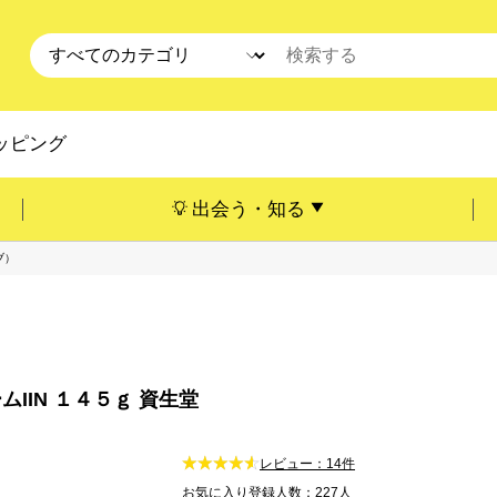
ッピング
出会う・知る
ブ）
IN １４５ｇ 資生堂
レビュー：14件
お気に入り登録人数：227人