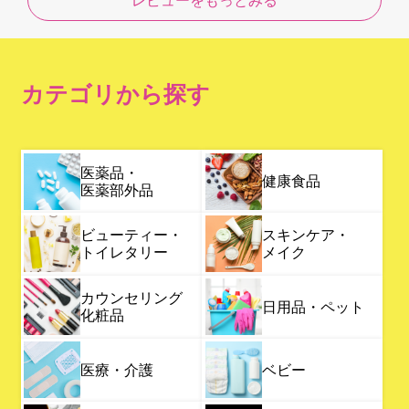
レビューをもっとみる
カテゴリから探す
医薬品・
健康食品
医薬部外品
ビューティー・
スキンケア・
トイレタリー
メイク
カウンセリング
日用品・ペット
化粧品
医療・介護
ベビー