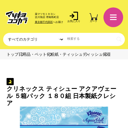
薬マツモトキヨシ
吉川旭店 堺南島町店
お気に入り
カート
東京都千代田区
へお届け
トップ
日用品・ペット
化粧紙・ティッシュ
ティッシュ
保湿
クリネックス ティシュー アクアヴェー
ル ５箱パック １８０組 日本製紙クレシ
ア