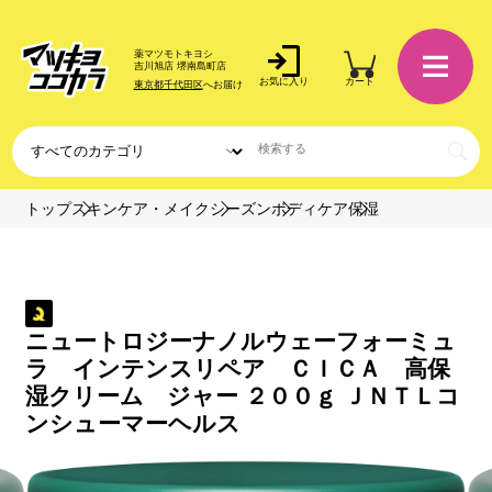
薬マツモトキヨシ
吉川旭店 堺南島町店
お気に入り
カート
東京都千代田区
へお届け
トップ
スキンケア・メイク
シーズン
ボディケア
保湿
ニュートロジーナノルウェーフォーミュ
ラ インテンスリペア ＣＩＣＡ 高保
湿クリーム ジャー ２００ｇ ＪＮＴＬコ
ンシューマーヘルス