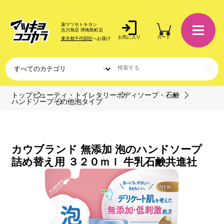
薬マツモトキヨシ
吉川旭店 堺南島町店
お気に入り
カート
東京都千代田区
へお届け
トップ
ビューティ・トイレタリー
ボディソープ・石鹸
ハンドソープ
その他泡タイプ
カウブランド 無添加 泡のハンドソープ
詰め替え用 ３２０ｍｌ 牛乳石鹸共進社