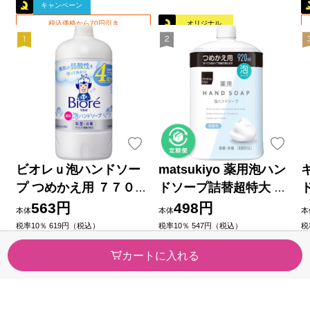
キャンペーン
税込価格から70円引き
オリジナル
ビオレｕ泡ハンドソー
matsukiyo 薬用泡ハン
プ つめかえ用 ７７０ｍ
ドソープ詰替超特大 ９
Ｌ 花王 (医薬部外品)
２０ｍｌ (医薬部外品)
563円
498円
本体
本体
本
税率10％ 619円（税込）
税率10％ 547円（税込）
税
（3）
（43）
今すぐのご注文で最短今日(20
今すぐのご注文で最短今日(20
今
カートに入れる
26/08/08)届きます
26/08/08)届きます
2