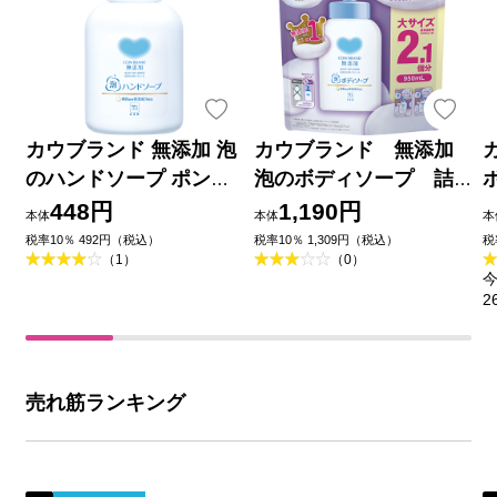
カウブランド 無添加 泡
カウブランド 無添加
のハンドソープ ポンプ
泡のボディソープ 詰
３６０ｍｌ 牛乳石鹸共
替用 中容量 ９５０ｍ
448円
1,190円
本体
本体
本
進社
Ｌ 牛乳石鹸共進社
税率10％ 492円（税込）
税率10％ 1,309円（税込）
税
（1）
（0）
今
2
売れ筋ランキング