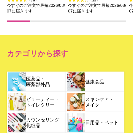
（76）
（39）
今すぐのご注文で最短2026/08/
今すぐのご注文で最短2026/08/
今
07に届きます
07に届きます
0
カテゴリから探す
医薬品・
健康食品
医薬部外品
ビューティー・
スキンケア・
トイレタリー
メイク
カウンセリング
日用品・ペット
化粧品