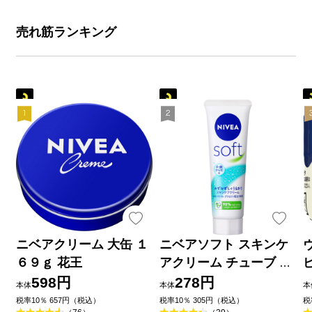
売れ筋ランキング
ニベアクリーム 大缶 １
ニベアソフト スキンケ
６９ｇ 花王
アクリーム チューブ ５
０ｇ 花王
598円
278円
本体
本体
本
税率10％ 657円（税込）
税率10％ 305円（税込）
税