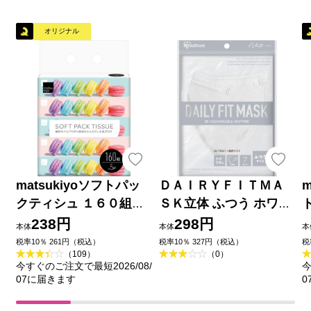
オリジナル
matsukiyoソフトパッ
ＤＡＩＲＹＦＩＴＭＡ
m
クティシュ １６０組５
ＳＫ立体 ふつう ホワイ
個
ト ７枚 アイリスオーヤ
238円
298円
本体
本体
本
マ
税率10％ 261円（税込）
税率10％ 327円（税込）
税
（109）
（0）
今すぐのご注文で最短2026/08/
今
07に届きます
0