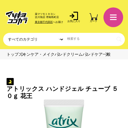
薬マツモトキヨシ
吉川旭店 堺南島町店
お気に入り
カート
東京都千代田区
へお届け
トップ
スキンケア・メイク
ハンドクリーム
ハンドケア
一般
アトリックス ハンドジェル チューブ ５
０ｇ 花王