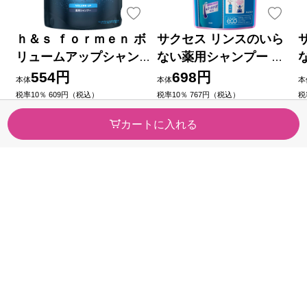
ｈ＆ｓ ｆｏｒｍｅｎ ボ
サクセス リンスのいら
リュームアップシャン
ない薬用シャンプー ス
プー詰替 ３００ｍｌ Ｐ
ムームウォッシュ つめ
554円
698円
本体
本体
本
＆Ｇジャパン (医薬部外
かえ用 ３２０ｍｌ 花王
税率10％ 609円（税込）
税率10％ 767円（税込）
税
（4）
（0）
品)
(医薬部外品)
今すぐのご注文で最短2026/08/
今すぐのご注文で最短2026/08/
今
カートに入れる
10に届きます
10に届きます
1
カテゴリから探す
医薬品・
健康食品
医薬部外品