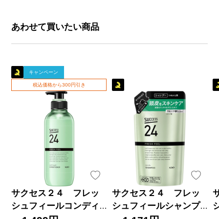
あわせて買いたい商品
キャンペーン
税込価格から300円引き
サクセス２４ フレッ
サクセス２４ フレッ
シュフィールコンディ
シュフィールシャンプ
ショナー 本体 ４００
ー つめかえ用 ３２０