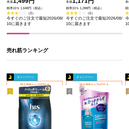
1,499円
1,171円
本体
本体
本
ｍＬ 花王
ｍＬ 花王
税率10％ 1,648円（税込）
税率10％ 1,288円（税込）
税
（0）
（0）
今すぐのご注文で最短2026/08/
今すぐのご注文で最短2026/08/
今
10に届きます
10に届きます
1
売れ筋ランキング
キャンペーン
キャンペーン
税込価格から20円引き
税込価格から50円引き