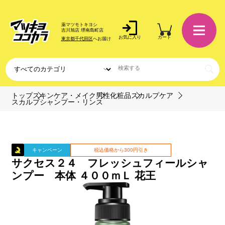
薬マツモトキヨシ
吉川旭店 堺南島町店
お気に入り
カート
東京都千代田区
へお届け
トップ
スキンケア・メイク
男性化粧品
スカルプケア
スカルプシャンプー・リンス
キャンペーン
税込価格から300円引き
サクセス２４ フレッシュフィールシャ
ンプー 本体 ４００ｍＬ 花王