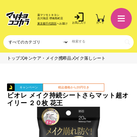
薬マツモトキヨシ
吉川旭店 堺南島町店
お気に入り
カート
東京都千代田区
へお届け
トップ
スキンケア・メイク
携帯品
メイク落しシート
キャンペーン
税込価格から20円引き
ビオレ メイク持続シートさらマット超オ
イリー ２０枚 花王