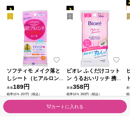
ソフティモ メイク落と
ビオレ ふくだけコット
しシート（ヒアルロン
ン うるおいリッチ 携帯
酸） １２枚 ＫＯＳＥコ
用 １０枚 花王
189円
358円
本体
本体
本
スメポート
税率10％ 207円（税込）
税率10％ 393円（税込）
税
（3）
（3）
今すぐのご注文で最短今日(20
今すぐのご注文で最短今日(20
今
カートに入れる
26/08/07)届きます
26/08/07)届きます
2