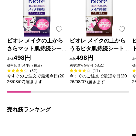
ビオレ メイクの上から
ビオレ メイクの上から
さらマット肌持続シー
うるピタ肌持続シート
ト ３０枚 花王
３０枚 花王
498円
498円
本体
本体
本
税率10％ 547円（税込）
税率10％ 547円（税込）
税
（32）
（11）
今すぐのご注文で最短今日(20
今すぐのご注文で最短今日(20
今
26/08/07)届きます
26/08/07)届きます
2
売れ筋ランキング