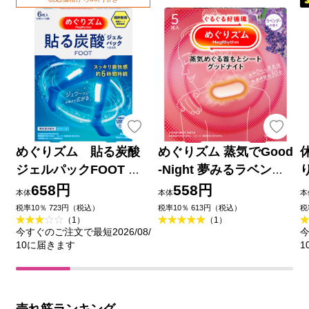
めぐりズム 貼る炭酸
めぐりズム 蒸気でGood
ジェルパックFOOT ６
-Night 夢みるラベンダ
枚 花王
ーの香り ５マイ 花王
658円
558円
本体
本体
本
税率10％ 723円（税込）
税率10％ 613円（税込）
税
（1）
（1）
今すぐのご注文で最短2026/08/
今
10に届きます
1
売れ筋ランキング