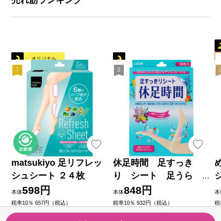
オリジナル
matsukiyo 足リフレッ
休足時間 足すっき
シュシート ２４枚
り シート 足うら
ふくらはぎ 冷却 １８
598円
848円
本体
本体
本
枚 ライオン
税率10％ 657円（税込）
税率10％ 932円（税込）
税
（7）
（17）
今すぐのご注文で最短2026/08/
今すぐのご注文で最短2026/08/
今