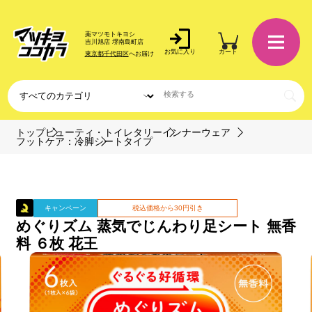
薬マツモトキヨシ
吉川旭店 堺南島町店
お気に入り
カート
東京都千代田区
へお届け
トップ
ビューティ・トイレタリー
インナーウェア
フットケア：冷脚
シートタイプ
キャンペーン
税込価格から30円引き
めぐりズム 蒸気でじんわり足シート 無香
料 ６枚 花王