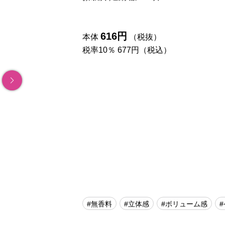
616円
本体
（税抜）
税率10％ 677円（税込）
#無香料
#立体感
#ボリューム感