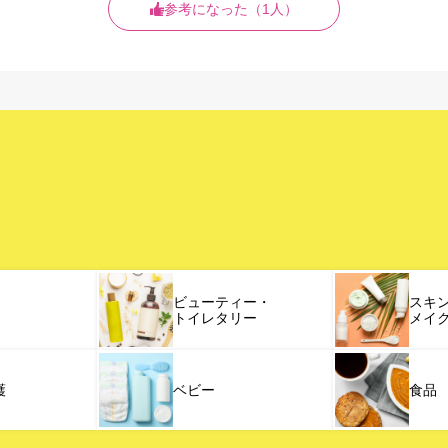
参考になった（1人）
ビューティー・
スキ
トイレタリー
メイ
護
ベビー
食品