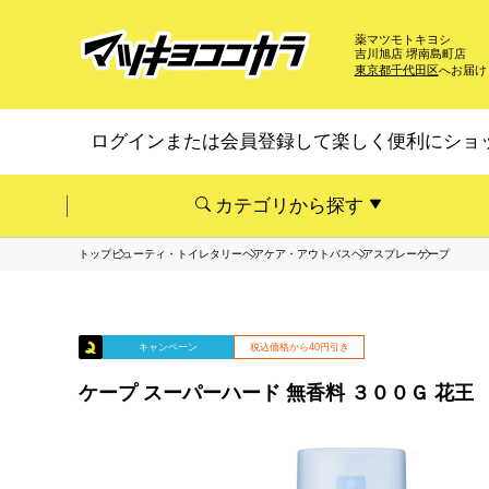
薬マツモトキヨシ
吉川旭店 堺南島町店
東京都千代田区
へお届け
ログインまたは会員登録して楽しく便利にショ
カテゴリから探す
トップ
ビューティ・トイレタリー
ヘアケア・アウトバス
ヘアスプレー
ケープ
キャンペーン
税込価格から40円引き
ケープ スーパーハード 無香料 ３００Ｇ 花王