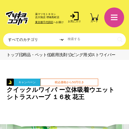
薬マツモトキヨシ
吉川旭店 堺南島町店
お気に入り
カート
東京都千代田区
へお届け
トップ
日用品・ペット
住居用洗剤
リビング用
ダストワイパー
キャンペーン
税込価格から50円引き
クイックルワイパ ー立体吸着ウエット
シトラスハーブ １６枚 花王