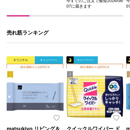
今すぐのご注文で最短2026/08/
今
07に届きます
0
売れ筋ランキング
オリジナル
キャンペーン
キャンペーン
税込価格から10円引き
税込価格から30円引き
matsukiyo リビング＆
クイックルワイパー ド
m