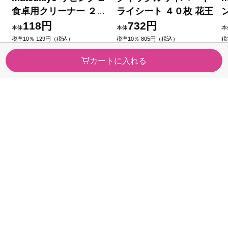
食卓用クリーナー ２０
ライシート ４０枚 花王
枚
118円
732円
本体
本体
本
税率10％ 129円（税込）
税率10％ 805円（税込）
税
（49）
（48）
今すぐのご注文で最短2026/08/
今
カートに入れる
07に届きます
0
カテゴリから探す
医薬品・
健康食品
医薬部外品
ビューティー・
スキンケア・
トイレタリー
メイク