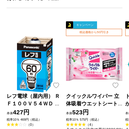
キャンペーン
税込価格から50円引き
レフ電球（屋内用） Ｒ
クイックルワイパー 立
Ｆ１００Ｖ５４ＷＤ パ
体吸着ウエットシート
ナソニック
エッセンシャルローズ
427円
523円
本体
本体
本
の香り １６枚 花王
税率10％ 469円（税込）
税率10％ 575円（税込）
税
（0）
（4）