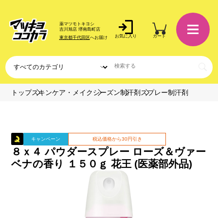
薬マツモトキヨシ
吉川旭店 堺南島町店
お気に入り
カート
東京都千代田区
へお届け
トップ
スキンケア・メイク
シーズン
制汗剤
スプレー制汗剤
キャンペーン
税込価格から30円引き
８ｘ４ パウダースプレー ローズ＆ヴァー
ベナの香り １５０ｇ 花王 (医薬部外品)