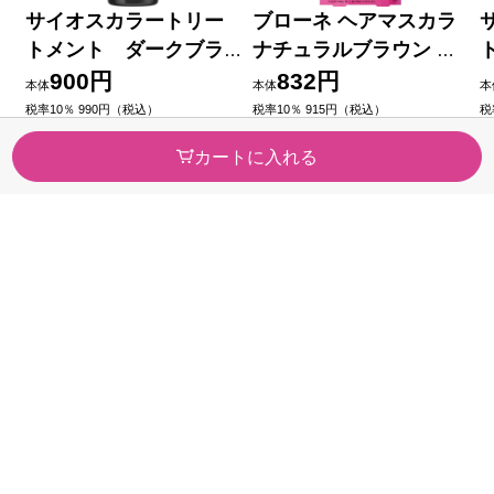
サイオスカラートリー
ブローネ ヘアマスカラ
トメント ダークブラ
ナチュラルブラウン １
ウン １８０ｇ ヘンケル
２ｍｌ 花王
900円
832円
本体
本体
本
ジャパン
税率10％ 990円（税込）
税率10％ 915円（税込）
税
（10）
（3）
今すぐのご注文で最短2026/08/
今すぐのご注文で最短2026/08/
今
カートに入れる
10に届きます
10に届きます
1
カテゴリから探す
医薬品・
健康食品
医薬部外品