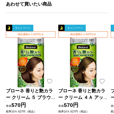
あわせて買いたい商品
キャンペーン
キャンペーン
税込価格から30円引き
税込価格から30円引き
ブローネ 香りと艶カラ
ブローネ 香りと艶カラ
ー クリーム ５ ブラウン
ー クリーム ４Ａ アッシ
８０Ｇ 花王 (医薬部外
ュブラウン ８０Ｇ 花王
570円
570円
本体
本体
本
品)
(医薬部外品)
税率10％ 627円（税込）
税率10％ 627円（税込）
税