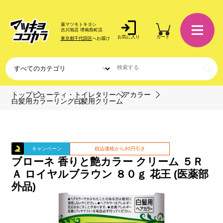
薬マツモトキヨシ
吉川旭店 堺南島町店
お気に入り
カート
東京都千代田区
へお届け
トップ
ビューティ・トイレタリー
ヘアカラー
白髪用カラーリング
白髪用クリーム
キャンペーン
税込価格から30円引き
ブローネ 香りと艶カラー クリーム ５Ｒ
Ａ ロイヤルブラウン ８０ｇ 花王 (医薬部
外品)