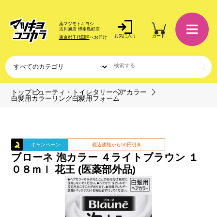
薬マツモトキヨシ
吉川旭店 堺南島町店
お気に入り
カート
東京都千代田区
へお届け
トップ
ビューティ・トイレタリー
ヘアカラー
白髪用カラーリング
白髪用フォーム
キャンペーン
税込価格から50円引き
ブローネ 泡カラー ４ライトブラウン １
０８ｍｌ 花王 (医薬部外品)