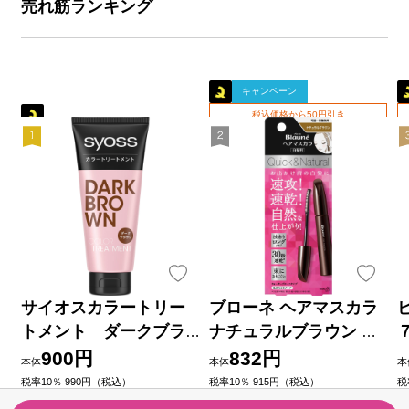
売れ筋ランキング
キャンペーン
税込価格から50円引き
サイオスカラートリー
ブローネ ヘアマスカラ
トメント ダークブラ
ナチュラルブラウン １
ウン １８０ｇ ヘンケル
２ｍｌ 花王
900円
832円
本体
本体
本
ジャパン
税率10％ 990円（税込）
税率10％ 915円（税込）
税
（10）
（3）