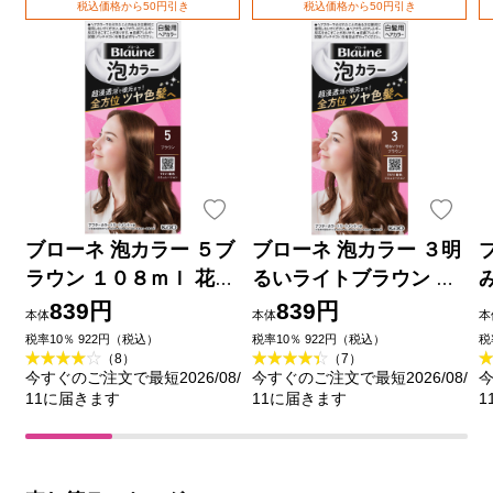
税込価格から50円引き
税込価格から50円引き
ブローネ 泡カラー ５ブ
ブローネ 泡カラー ３明
ラウン １０８ｍｌ 花王
るいライトブラウン １
(医薬部外品)
０８ｍｌ 花王 (医薬部外
839円
839円
本体
本体
本
品)
品
税率10％ 922円（税込）
税率10％ 922円（税込）
税
（8）
（7）
今すぐのご注文で最短2026/08/
今すぐのご注文で最短2026/08/
今
11に届きます
11に届きます
1