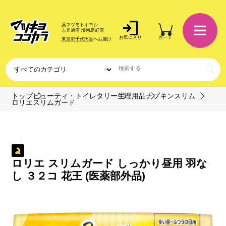
薬マツモトキヨシ
吉川旭店 堺南島町店
お気に入り
カート
東京都千代田区
へお届け
トップ
ビューティ・トイレタリー
生理用品
ナプキンスリム
ロリエスリムガード
ロリエ スリムガード しっかり昼用 羽な
し ３２コ 花王 (医薬部外品)