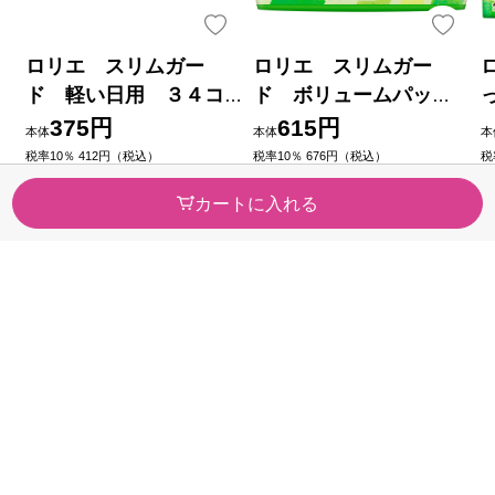
ロリエ スリムガー
ロリエ スリムガー
ド 軽い日用 ３４コ
ド ボリュームパッ
入 ３４コ 花王 (医薬部
ク 多い昼～ふつうの
375円
615円
本体
本体
本
外品)
日用羽つき ５０コ 花王
税率10％ 412円（税込）
税率10％ 676円（税込）
税
（0）
（1）
(医薬部外品)
今すぐのご注文で最短2026/08/
今すぐのご注文で最短2026/08/
カートに入れる
10に届きます
10に届きます
カテゴリから探す
医薬品・
健康食品
医薬部外品