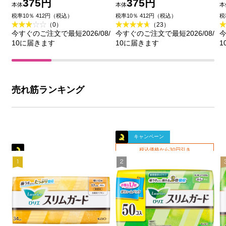
入 ３４コ 花王 (医薬部
コ 花王 (医薬部外品)
375円
375円
本体
本体
本
外品)
税率10％ 412円（税込）
税率10％ 412円（税込）
税
（0）
（23）
今すぐのご注文で最短2026/08/
今すぐのご注文で最短2026/08/
今
10に届きます
10に届きます
1
売れ筋ランキング
キャンペーン
税込価格から30円引き