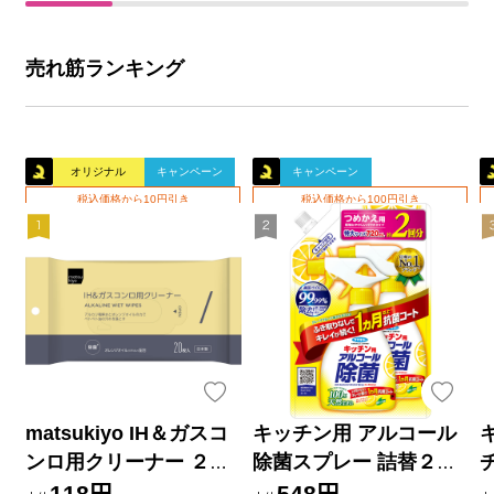
売れ筋ランキング
オリジナル
キャンペーン
キャンペーン
税込価格から10円引き
税込価格から100円引き
matsukiyo IH＆ガスコ
キッチン用 アルコール
ンロ用クリーナー ２０
除菌スプレー 詰替２回
枚
分 ７２０ｍｌ フマキラ
118円
548円