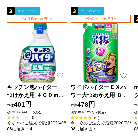
キャンペーン
キャンペーン
税込価格から50円引き
税込価格から30円引き
キッチン泡ハイター
ワイドハイターＥＸパ
m
つけかえ用 ４００ｍｌ
ワー大つめかえ用 ８２
花王
０ｍｌ 花王
401円
478円
本体
本体
本
税率10％ 441円（税込）
税率10％ 525円（税込）
税
（0）
（6）
今すぐのご注文で最短2026/08/
今すぐのご注文で最短2026/08/
今
08に届きます
08に届きます
0