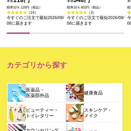
本体
本体
本
ー
税率10％ 129円（税込）
税率10％ 602円（税込）
税
（24）
（3）
今すぐのご注文で最短2026/08/
今すぐのご注文で最短2026/08/
今
08に届きます
08に届きます
0
カテゴリから探す
医薬品・
健康食品
医薬部外品
ビューティー・
スキンケア・
トイレタリー
メイク
カウンセリング