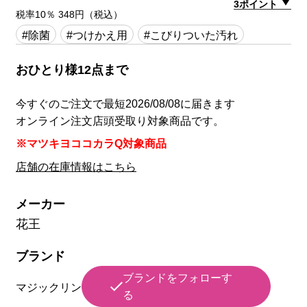
3ポイント
税率10％ 348円（税込）
#除菌
#つけかえ用
#こびりついた汚れ
おひとり様12点まで
今すぐのご注文で最短2026/08/08に届きます
オンライン注文店頭受取り対象商品です。
※マツキヨココカラQ対象商品
店舗の在庫情報はこちら
メーカー
花王
ブランド
ブランドをフォローす
マジックリン
る