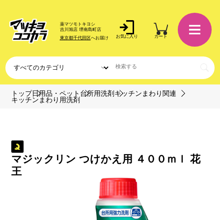
薬マツモトキヨシ
吉川旭店 堺南島町店
お気に入り
カート
東京都千代田区
へお届け
トップ
日用品・ペット
台所用洗剤
キッチンまわり関連
キッチンまわり用洗剤
マジックリン つけかえ用 ４００ｍｌ 花
王