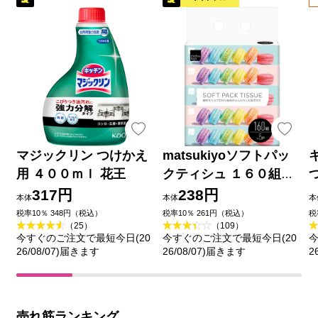
マジックリン つけかえ
matsukiyoソフトパッ
用 ４００ｍｌ 花王
クティシュ １６０組５
個
317円
238円
本体
本体
本
税率10％ 348円（税込）
税率10％ 261円（税込）
税
（25）
（109）
今すぐのご注文で最短今日(20
今すぐのご注文で最短今日(20
今
26/08/07)届きます
26/08/07)届きます
2
売れ筋ランキング