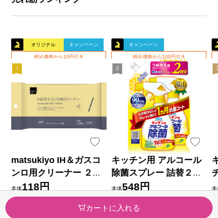
オリジナル
キャンペーン
キャンペーン
税込価格から10円引き
税込価格から100円引き
matsukiyo IH＆ガスコ
キッチン用 アルコール
ンロ用クリーナー ２０
除菌スプレー 詰替２回
枚
分 ７２０ｍｌ フマキラ
118円
548円
本体
本体
本
ー
税率10％ 129円（税込）
税率10％ 602円（税込）
税
カートに入れる
（24）
（3）
今すぐのご注文で最短今日(20
今すぐのご注文で最短今日(20
今