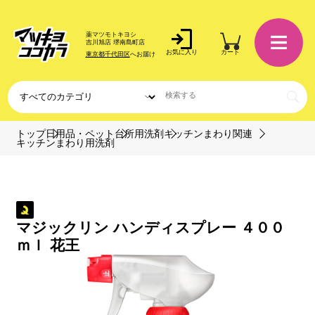
薬マツモトキヨシ
吉川旭店 堺南島町店
お気に入り
カート
東京都千代田区
へお届け
トップ
日用品・ペット
台所用洗剤
キッチンまわり関連
キッチンまわり用洗剤
マジックリン ハンディスプレー ４００
ｍｌ 花王