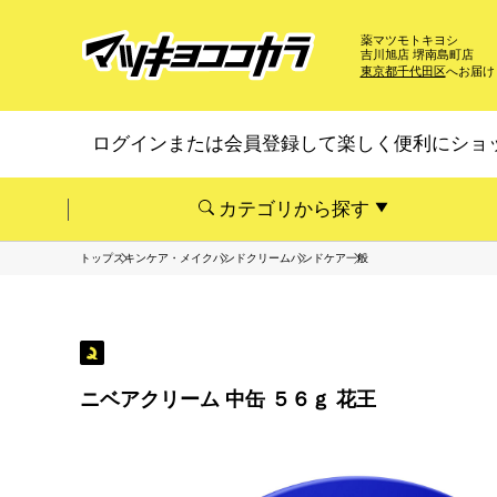
薬マツモトキヨシ
吉川旭店 堺南島町店
東京都千代田区
へお届け
ログインまたは会員登録して楽しく便利にショ
カテゴリから探す
トップ
スキンケア・メイク
ハンドクリーム
ハンドケア
一般
ニベアクリーム 中缶 ５６ｇ 花王