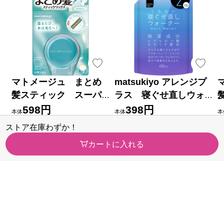
マトメージュ まとめ
matsukiyo アレンジプ
髪スティック スーパ
ラス 寝ぐせ直しウォ
ーホールド １３ｇ ウテ
ーター詰替大容量 ６５
598円
398円
本体
本体
本
ナ
０ｍｌ詰替大容量
税率10％ 657円（税込）
税率10％ 437円（税込）
税
ストア在庫わずか！
（1）
（15）
今すぐのご注文で最短2026/08/
今すぐのご注文で最短2026/08/
今
カートに入れる
10に届きます
10に届きます
1
カテゴリから探す