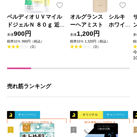
ベルディオＵＶマイル
オルグランス シルキ
ドジェルＮ ８０ｇ 近江
ーヘアミスト ホワイ
兄弟社
トティーの香り １００
900円
1,200円
本体
本体
本
ｍｌ 黒ばら本舗
税率10％ 990円（税込）
税率10％ 1,320円（税込）
税
（0）
（0）
今
1
売れ筋ランキング
キャンペーン
オリジナル
キャンペーン
税込価格から20円引き
税込価格から20円引き