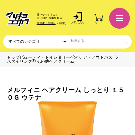
薬マツモトキヨシ
吉川旭店 堺南島町店
お気に入り
カート
東京都千代田区
へお届け
トップ
ビューティ・トイレタリー
ヘアケア・アウトバス
スタイリング剤
その他ヘアクリーム
メルフィニ ヘアクリーム しっとり １５
０Ｇ ウテナ