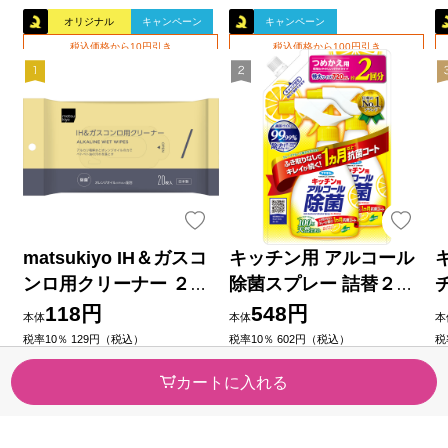
オリジナル
キャンペーン
キャンペーン
税込価格から10円引き
税込価格から100円引き
matsukiyo IH＆ガスコ
キッチン用 アルコール
ンロ用クリーナー ２０
除菌スプレー 詰替２回
枚
分 ７２０ｍｌ フマキラ
118円
548円
本体
本体
本
ー
税率10％ 129円（税込）
税率10％ 602円（税込）
税
（24）
（3）
今すぐのご注文で最短今日(20
今すぐのご注文で最短今日(20
今
カートに入れる
26/08/07)届きます
26/08/07)届きます
2