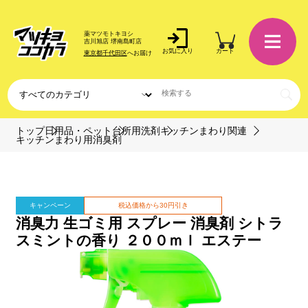
薬マツモトキヨシ
吉川旭店 堺南島町店
お気に入り
カート
東京都千代田区
へお届け
トップ
日用品・ペット
台所用洗剤
キッチンまわり関連
キッチンまわり用消臭剤
キャンペーン
税込価格から30円引き
消臭力 生ゴミ用 スプレー 消臭剤 シトラ
スミントの香り ２００ｍｌ エステー