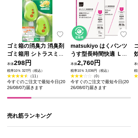
ゴミ箱の消臭力 消臭剤
matsukiyo はくパンツ
ゴミ箱用 シトラスミン
うす型長時間快適 Ｌ１
トの香り ２個 エステー
８枚２個セット
298円
2,760円
本体
本体
本
税率10％ 327円（税込）
税率10％ 3,036円（税込）
税
（11）
（0）
今すぐのご注文で最短今日(20
今すぐのご注文で最短今日(20
26/08/07)届きます
26/08/07)届きます
売れ筋ランキング