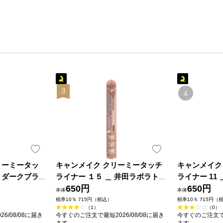
リーミータッ
キャンメイク クリーミータッチ
キャンメイク
 ダークブラ
ライナー １５ ＿ 井田ラボラトリ
ライナー 11
ラトリーズ
ーズ
650円
ズ
650円
本体
本体
税率10％ 715円（税込）
税率10％ 715円（
（1）
（0）
6/08/08に届き
今すぐのご注文で最短2026/08/08に届き
今すぐのご注文で最
ます
ます