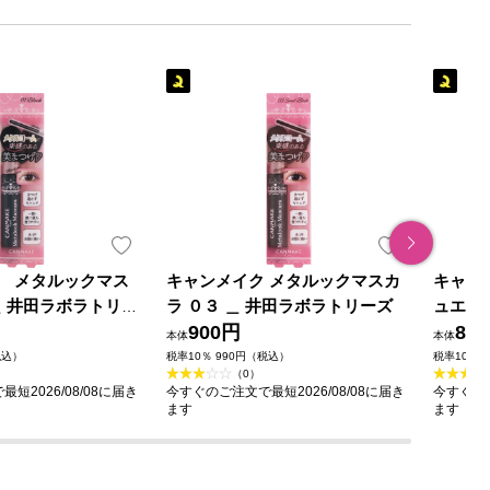
 メタルックマス
キャンメイク メタルックマスカ
キャン
＿ 井田ラボラトリー
ラ ０３ ＿ 井田ラボラトリーズ
ュエリ
900円
ゥイン
80
本体
本体
トリー
税込）
税率10％ 990円（税込）
税率10％ 
（0）
短2026/08/08に届き
今すぐのご注文で最短2026/08/08に届き
今すぐのご
ます
ます