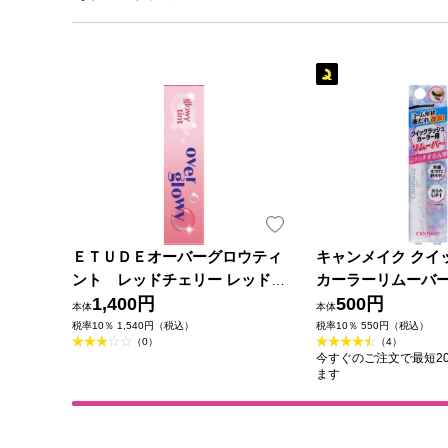
ＥＴＵＤＥオーバーグロウティ
キャンメイク クイ
ント レッドチェリー レッドチ
カーラーリムーバー
ェリー アモーレパシフィックジ
1,400円
ラトリーズ
500円
本体
本体
ャパン
税率10％ 1,540円（税込）
税率10％ 550円（税込）
（0）
（4）
今すぐのご注文で最短202
ます