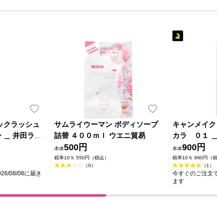
ックラッシュ
サムライウーマン ボディソープ
キャンメイク
 ＿ 井田ラボ
詰替 ４００ｍｌ ウエニ貿易
カラ ０１ 
500円
ズ
900円
本体
本体
税率10％ 550円（税込）
税率10％ 990円（
（0）
（1）
6/08/08に届き
今すぐのご注文で最
ます