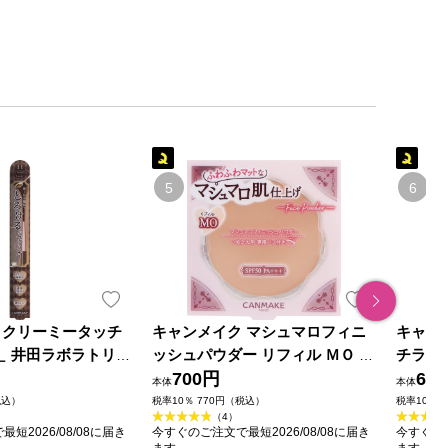
 クリーミータッチ
キャンメイク マシュマロフィニ
キャン
 ＿ 井田ラボラトリー
ッシュパウダー リフィル ＭＯ マ
チライ
ットオークル ＿ 井田ラボラトリ
700円
リーズ
65
本体
本体
ーズ
税込）
税率10％ 770円（税込）
税率10％ 
（4）
短2026/08/08に届き
今すぐのご注文で最短2026/08/08に届き
今すぐのご
ます
ます