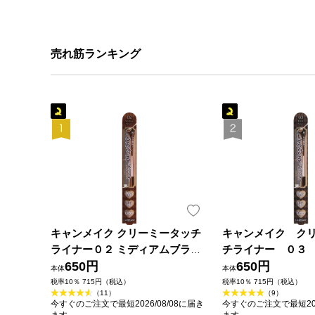
売れ筋ランキング
キャンメイク クリーミータッチ
キャンメイク ク
ライナー０２ ミディアムブラウ
チライナー ０３
ン ＿ 井田ラボラトリーズ
650円
ウン ＿ 井田ラボ
650円
本体
本体
税率10％ 715円（税込）
税率10％ 715円（税込）
（11）
（9）
今すぐのご注文で最短2026/08/08に届き
今すぐのご注文で最短202
ます
ます