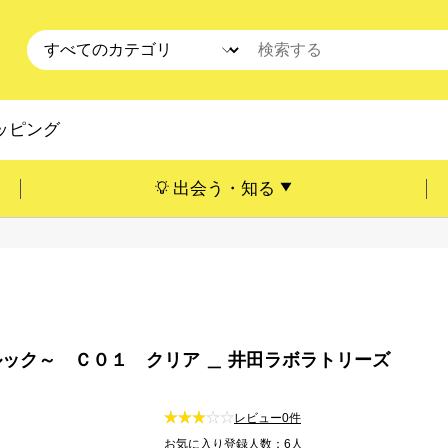
ッピング
出会う・知る
ック～ Ｃ０１ クリア ＿ 井田ラボラトリーズ
レビュー0件
お気に入り登録人数：6人