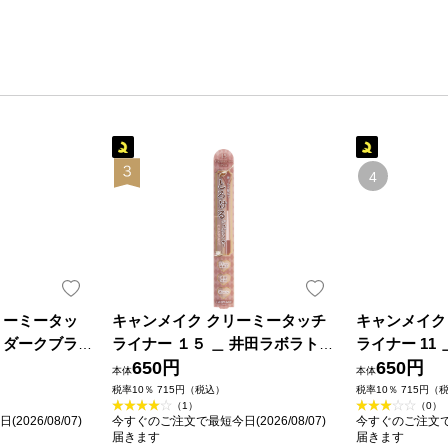
リーミータッ
キャンメイク クリーミータッチ
キャンメイク
 ダークブラ
ライナー １５ ＿ 井田ラボラトリ
ライナー 11
ラトリーズ
ーズ
650円
ズ
650円
本体
本体
税率10％ 715円（税込）
税率10％ 715円（
（1）
（0）
026/08/07)
今すぐのご注文で最短今日(2026/08/07)
今すぐのご注文で最短
届きます
届きます