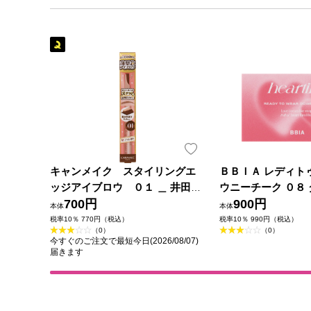
キャンメイク スタイリングエ
ＢＢＩＡ レディト
ッジアイブロウ ０１ ＿ 井田ラ
ウニーチーク ０８
ボラトリーズ
700円
ジー ＿
900円
本体
本体
税率10％ 770円（税込）
税率10％ 990円（税込）
（0）
（0）
今すぐのご注文で最短今日(2026/08/07)
届きます