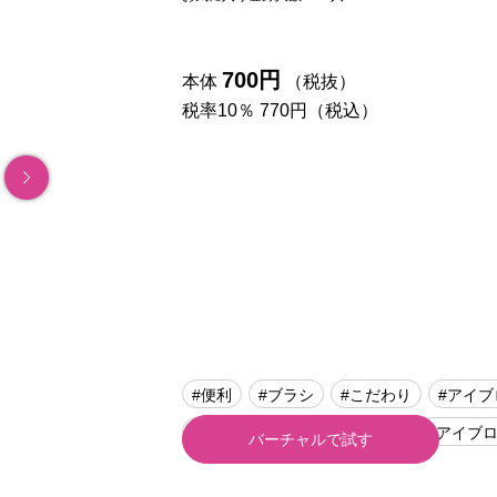
700円
本体
（税抜）
税率10％ 770円（税込）
#便利
#ブラシ
#こだわり
#アイブ
#CANMAKE（キャンメイク）
#アイブ
バーチャルで試す