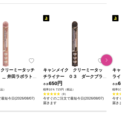
 クリーミータッチ
キャンメイク クリーミータッ
キャン
 ＿ 井田ラボラトリ
チライナー ０３ ダークブラ
ライナー
ウン ＿ 井田ラボラトリーズ
650円
ズ
65
本体
本体
税込）
税率10％ 715円（税込）
税率10％ 
（9）
今日(2026/08/07)
今すぐのご注文で最短今日(2026/08/07)
今すぐのご
届きます
届きます