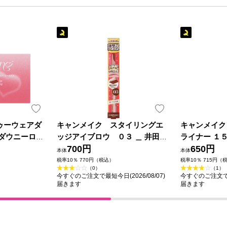
ゥーウェアダ
キャンメイク スタイリングエ
キャンメイク
 ダウニーロー
ッジアイブロウ ０３ ＿ 井田ラ
ライナー １５
ボラトリーズ
700円
ーズ
650円
本体
本体
税率10％ 770円（税込）
税率10％ 715円（
（0）
（1）
今すぐのご注文で最短今日(2026/08/07)
今すぐのご注文で最短
届きます
届きます