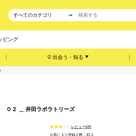
ッピング
出会う・知る
ウ
 ０２ ＿ 井田ラボラトリーズ
レビュー0件
お気に入り登録人数：31人