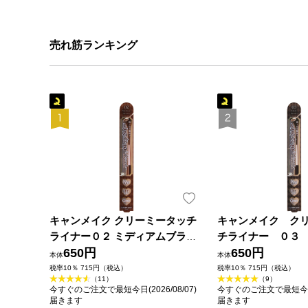
売れ筋ランキング
キャンメイク クリーミータッチ
キャンメイク ク
ライナー０２ ミディアムブラウ
チライナー ０３
ン ＿ 井田ラボラトリーズ
650円
ウン ＿ 井田ラボ
650円
本体
本体
税率10％ 715円（税込）
税率10％ 715円（税込）
（11）
（9）
今すぐのご注文で最短今日(2026/08/07)
今すぐのご注文で最短今日(2
届きます
届きます