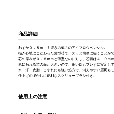
商品詳細
わずか０．８ｍｍ！驚きの薄さのアイブロウペンシル。
描き心地にこだわった薄型芯で、スッと簡単に描くことが
芯の厚みが０．８ｍｍと薄型なのに対し、芯幅は４．０ｍ
肌に触れる芯の面が大きいので、細い線もブレずに安定し
水・汗・皮脂・こすれにも強い処方で、消えやすい眉尻も
仕上げのぼかしに便利なスクリューブラシ付き。
使用上の注意