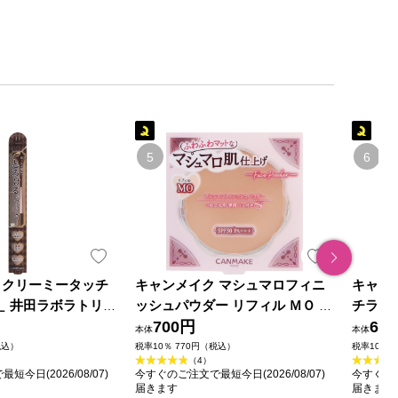
 クリーミータッチ
キャンメイク マシュマロフィニ
キャン
 ＿ 井田ラボラトリー
ッシュパウダー リフィル ＭＯ マ
チライ
ットオークル ＿ 井田ラボラトリ
700円
リーズ
65
本体
本体
ーズ
税込）
税率10％ 770円（税込）
税率10％ 
（4）
今日(2026/08/07)
今すぐのご注文で最短今日(2026/08/07)
今すぐのご
届きます
届きます