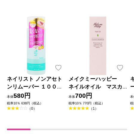
ネイリスト ノンアセト
メイクミーハッピー
ンリムーバー １００ｍ
ネイルオイル マスカ
ｌ コージー本舗
ット ダージリン ＿ 井
580円
700円
本体
本体
本
田ラボラトリーズ
税率10％ 638円（税込）
税率10％ 770円（税込）
税
（0）
（1）