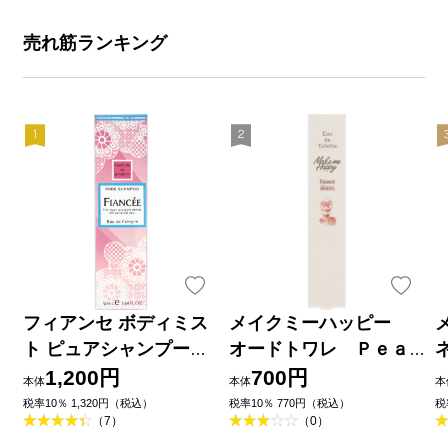
売れ筋ランキング
フィアンセ ボディミス
メイクミーハッピー
ト ピュアシャンプーの
オードトワレ Ｐｅａ
香り ５０ｍｌ 井田ラボ
ｃｈ Ｂｌａｎｃ ＿ 井
1,200円
700円
本体
本体
本
ラトリーズ
田ラボラトリーズ
税率10％ 1,320円（税込）
税率10％ 770円（税込）
税
（7）
（0）