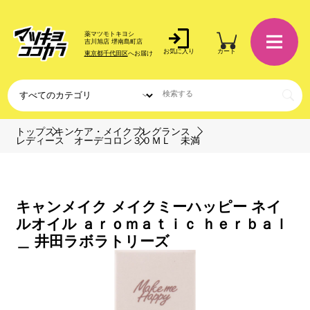
薬マツモトキヨシ
吉川旭店 堺南島町店
お気に入り
カート
東京都千代田区
へお届け
トップ
スキンケア・メイク
フレグランス
レディース オーデコロン
３０ＭＬ 未満
キャンメイク メイクミーハッピー ネイ
ルオイル ａｒｏｍａｔｉｃ ｈｅｒｂａｌ
＿ 井田ラボラトリーズ