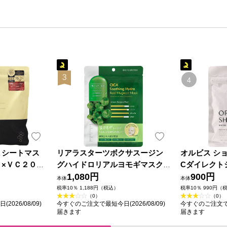
Ａシートマス
リアラスターツボクサスージン
オルビス シ
×ＶＣ２００
グハイドロリアルヨモギマスク
Cダイレクト
ｅｌｌａ
７枚 ＬＩＡＬＵＳＴＥＲ
1,080円
枚 オルビス
900円
本体
本体
税率10％ 1,188円（税込）
税率10％ 990円（
（0）
（0）
026/08/09)
今すぐのご注文で最短今日(2026/08/09)
今すぐのご注文で最短
届きます
届きます