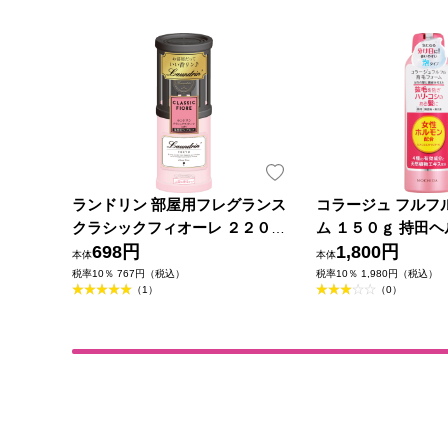
ランドリン 部屋用フレグランス
コラージュ フルフ
クラシックフィオーレ ２２０ｍ
ム １５０ｇ 持田ヘ
ｌ ネイチャーラボ
698円
薬部外品)
1,800円
本体
本体
税率10％ 767円（税込）
税率10％ 1,980円（税込）
（1）
（0）