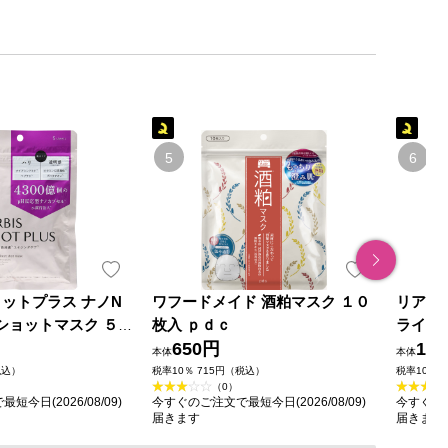
ョットプラス ナノN
ワフードメイド 酒粕マスク １０
リアラ
ショットマスク ５
枚入 ｐｄｃ
ライト
650円
ＬＩＡ
1,0
本体
本体
税込）
税率10％ 715円（税込）
税率10％ 
（0）
今日(2026/08/09)
今すぐのご注文で最短今日(2026/08/09)
今すぐのご
届きます
届きます