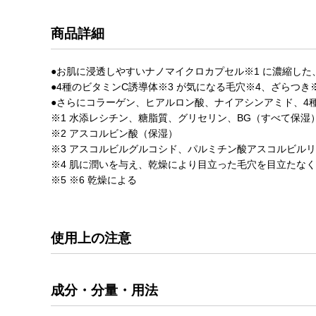
商品詳細
●お肌に浸透しやすいナノマイクロカプセル※1 に濃縮した、
●4種のビタミンC誘導体※3 が気になる毛穴※4、ざらつき
●さらにコラーゲン、ヒアルロン酸、ナイアシンアミド、4
※1 水添レシチン、糖脂質、グリセリン、BG（すべて保湿
※2 アスコルビン酸（保湿）
※3 アスコルビルグルコシド、パルミチン酸アスコルビルリ
※4 肌に潤いを与え、乾燥により目立った毛穴を目立たな
※5 ※6 乾燥による
使用上の注意
成分・分量・用法