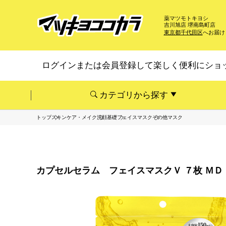
薬マツモトキヨシ
吉川旭店 堺南島町店
東京都千代田区
へお届け
ログインまたは会員登録して楽しく便利にショ
カテゴリから探す
トップ
スキンケア・メイク
洗顔基礎
フェイスマスク
その他マスク
カプセルセラム フェイスマスクＶ ７枚 ＭＤ