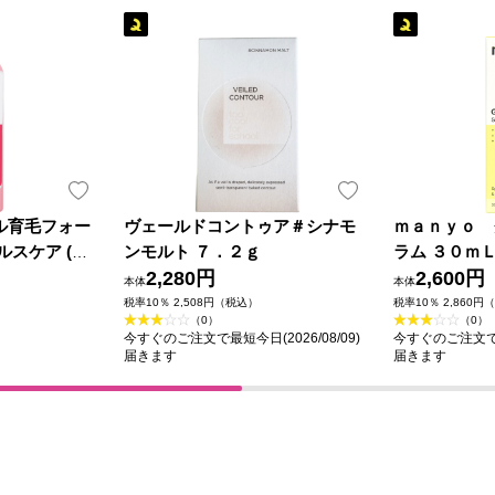
ル育毛フォー
ヴェールドコントゥア＃シナモ
ｍａｎｙｏ 
ルスケア (医
ンモルト ７．２ｇ
ラム ３０ｍ
2,280円
2,600円
本体
本体
税率10％ 2,508円（税込）
税率10％ 2,860円
（0）
（0）
今すぐのご注文で最短今日(2026/08/09)
今すぐのご注文で最短
届きます
届きます