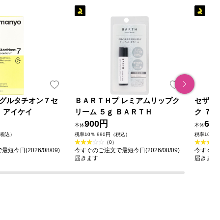
グルタチオン７セ
ＢＡＲＴＨプ レミアムリップク
セザン
Ｌ アイケイ
リーム ５ｇ ＢＡＲＴＨ
ク ７
900円
60
本体
本体
（税込）
税率10％ 990円（税込）
税率10％ 
（0）
今日(2026/08/09)
今すぐのご注文で最短今日(2026/08/09)
今すぐのご
届きます
届きます