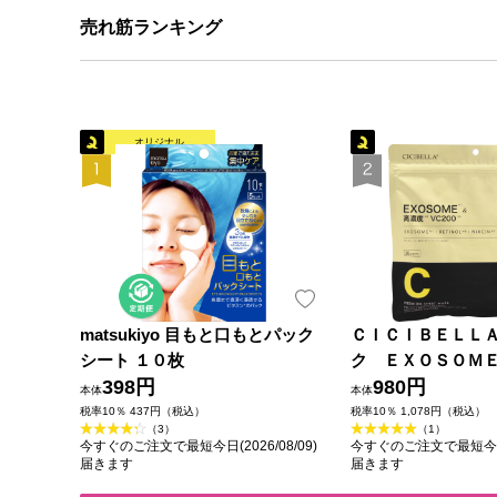
売れ筋ランキング
オリジナル
matsukiyo 目もと口もとパック
ＣＩＣＩＢＥＬＬ
シート １０枚
ク ＥＸＯＳＯＭＥ
398円
３０枚入 Ｌａ Ｂ
980円
本体
本体
税率10％ 437円（税込）
税率10％ 1,078円（税込）
（3）
（1）
今すぐのご注文で最短今日(2026/08/09)
今すぐのご注文で最短今日(2
届きます
届きます