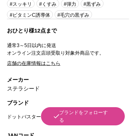
#スッキリ
#くすみ
#弾力
#黒ずみ
#ビタミンC誘導体
#毛穴の黒ずみ
おひとり様12点まで
通常3～5日以内に発送
オンライン注文店頭受取り対象外商品です。
店舗の在庫情報はこちら
メーカー
ステラシード
ブランド
ブランドをフォローす
ドットバスター
る
JANコード