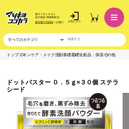
薬マツモトキヨシ
吉川旭店 堺南島町店
お気に入り
カート
東京都千代田区
へお届け
トップ
スキンケア・メイク
洗顔基礎
基礎化粧品：保湿
その他
ドットバスター ０．５ｇ×３０個 ステラ
シード