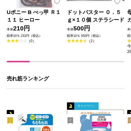
Uポニー B べっ甲 Ｒ１
ドットバスター ０．５
１１ ヒーロー
ｇ×１０個 ステラシード
210円
500円
本体
本体
本
税率10％ 231円（税込）
税率10％ 550円（税込）
税
（0）
（2）
今
2
売れ筋ランキング
キャンペーン
税込価格から50円引き