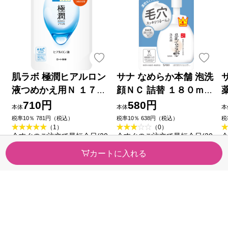
肌ラボ 極潤ヒアルロン
サナ なめらか本舗 泡洗
液つめかえ用Ｎ １７０
顔ＮＣ 詰替 １８０ｍｌ
ｍｌ ロート製薬
常盤薬品工業
710円
580円
本体
本体
本
税率10％ 781円（税込）
税率10％ 638円（税込）
税
（1）
（0）
品
今すぐのご注文で最短今日(20
今すぐのご注文で最短今日(20
今
26/08/09)届きます
26/08/09)届きます
2
カートに入れる
カテゴリから探す