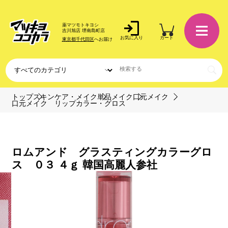
薬マツモトキヨシ
吉川旭店 堺南島町店
お気に入り
カート
東京都千代田区
へお届け
トップ
スキンケア・メイク
単品メイク
口元メイク
口元メイク リップカラー・グロス
ロムアンド グラスティングカラーグロ
ス ０３ ４ｇ 韓国高麗人参社