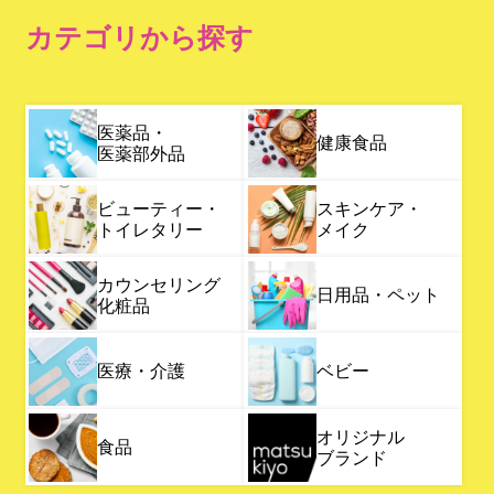
カテゴリから探す
医薬品・
健康食品
医薬部外品
ビューティー・
スキンケア・
トイレタリー
メイク
カウンセリング
日用品・ペット
化粧品
医療・介護
ベビー
オリジナル
食品
ブランド