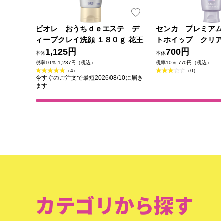
ビオレ おうちｄｅエステ デ
センカ プレミア
ィープクレイ洗顔 １８０ｇ 花王
トホイップ クリア
1,125円
ァイントゥデイ
700円
本体
本体
税率10％ 1,237円（税込）
税率10％ 770円（税込）
（4）
（0）
今すぐのご注文で最短2026/08/10に届き
ます
カテゴリから探す