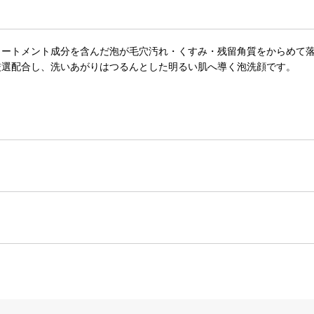
リートメント成分を含んだ泡が毛穴汚れ・くすみ・残留角質をからめて
厳選配合し、洗いあがりはつるんとした明るい肌へ導く泡洗顔です。