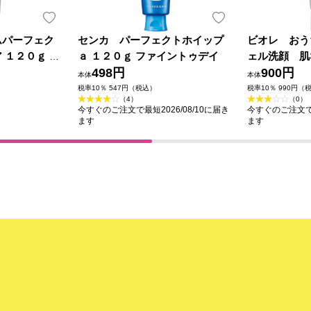
ムパーフェク
センカ パーフェクトホイップ
ビオレ おう
 １２０ｇ フ
ａ １２０ｇ ファイントゥデイ
ェル洗顔 肌
498円
８０ｇ 花王
900円
本体
本体
税率10％ 547円（税込）
税率10％ 990円（
（4）
（0）
今すぐのご注文で最短2026/08/10に届き
今すぐのご注文で最
ます
ます