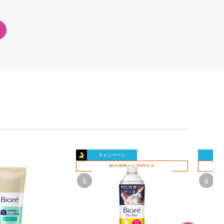
キャンペーン
キャ
税込価格から30円引き