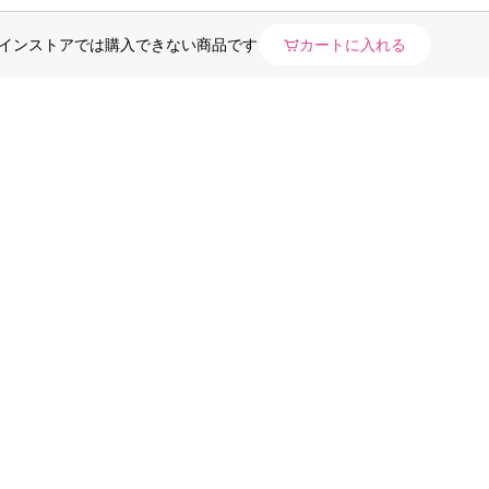
インストアでは購入できない商品です
カートに入れる
採用情報
登録型派遣採用情報
店舗物件募集
調剤サポートプログラム加盟者募集
クリニック開業サポート