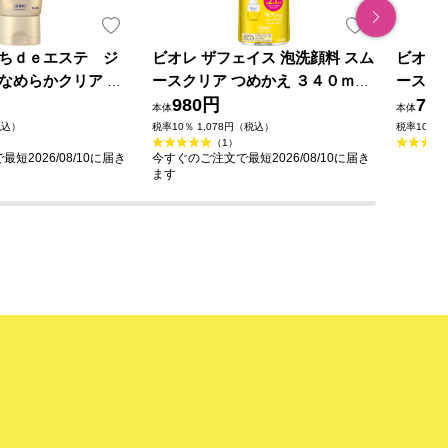
ちｄｅエステ ジ
ビオレ ザフェイス 泡洗顔料 スム
ビオレ
なめらかクリア １
ースクリア つめかえ ３４０ｍｌ
ースク
花王
980円
74
本体
本体
税込）
税率10％ 1,078円（税込）
税率10％ 
（1）
短2026/08/10に届き
今すぐのご注文で最短2026/08/10に届き
ます