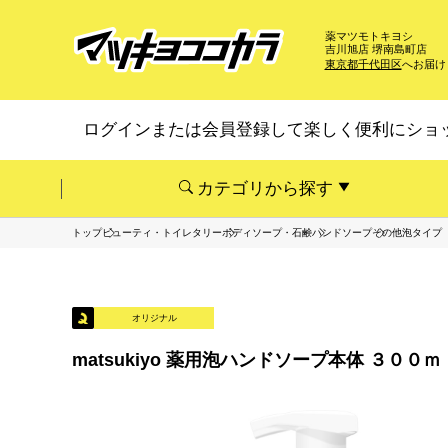
薬マツモトキヨシ
吉川旭店 堺南島町店
東京都千代田区
へお届け
ログインまたは会員登録して楽しく便利にショ
カテゴリから探す
トップ
ビューティ・トイレタリー
ボディソープ・石鹸
ハンドソープ
その他泡タイプ
オリジナル
matsukiyo 薬用泡ハンドソープ本体 ３００ｍ