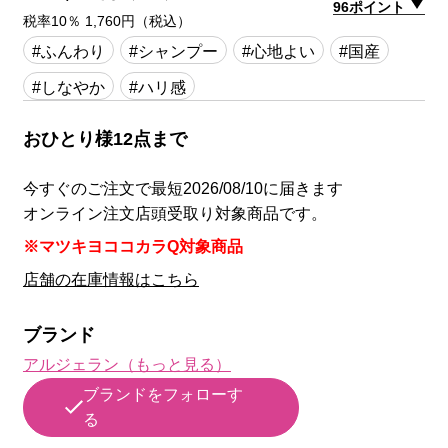
96ポイント
税率10％ 1,760円（税込）
#ふんわり
#シャンプー
#心地よい
#国産
#しなやか
#ハリ感
おひとり様12点まで
今すぐのご注文で最短2026/08/10に届きます
オンライン注文店頭受取り対象商品です。
※マツキヨココカラQ対象商品
店舗の在庫情報はこちら
ブランド
アルジェラン（もっと見る）
ブランドをフォローす
る