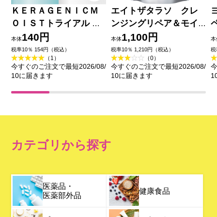
ＫＥＲＡＧＥＮＩＣＭ
エイトザタラソ クレ
ＯＩＳＴトライアル １
ンジングリペア＆モイ
０ｍＬ×２ ｂｒｉｄｇｅ
スト 美容液シャンプ
140円
1,100円
本体
本体
本
ー詰替 ４００ｍｌ ステ
税率10％ 154円（税込）
税率10％ 1,210円（税込）
税
（1）
（0）
ラシード
今すぐのご注文で最短2026/08/
今すぐのご注文で最短2026/08/
今
10に届きます
10に届きます
1
カテゴリから探す
医薬品・
健康食品
医薬部外品