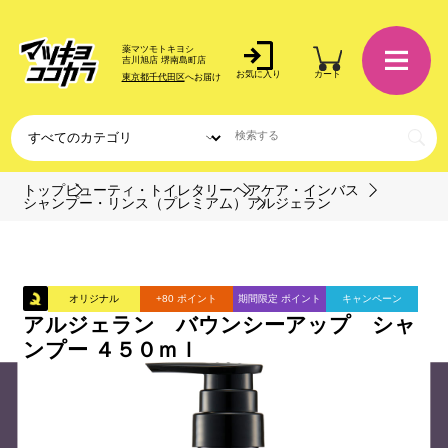
薬マツモトキヨシ
吉川旭店 堺南島町店
お気に入り
カート
東京都千代田区
へお届け
トップ
ビューティ・トイレタリー
ヘアケア・インバス
シャンプー・リンス（プレミアム）
アルジェラン
オリジナル
+80 ポイント
期間限定 ポイント
キャンペーン
アルジェラン バウンシーアップ シャ
ンプー ４５０ｍｌ