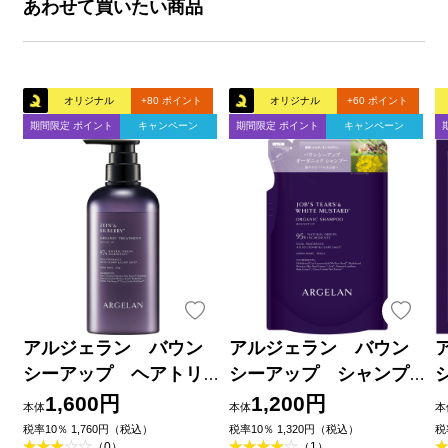
あわせて買いたい商品
オリジナル
+80 ポイント
オリジナル
+60 ポイント
期間限定 ポイント
キャンペーン
期間限定 ポイント
キャンペーン
アルジェラン バウン
アルジェラン バウン
シーアップ ヘアトリ
シーアップ シャンプ
ートメント ４５０ｇ
ー詰替 ４００ｍｌ
1,600円
1,200円
本体
本体
本
税率10％ 1,760円（税込）
税率10％ 1,320円（税込）
税
（0）
（1）