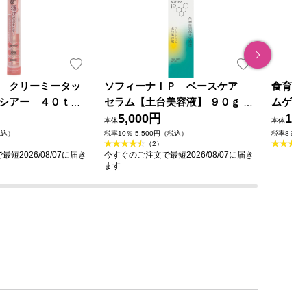
 クリーミータッ
ソフィーナｉＰ ベースケア
食育レ
シアー ４０ｔ
セラム【土台美容液】 ９０ｇ 花
ムゲタ
レッド ＿ 井田ラボ
王ソフィーナ
5,000円
17
本体
本体
税込）
税率10％ 5,500円（税込）
税率8％ 1
（2）
短2026/08/07に届き
今すぐのご注文で最短2026/08/07に届き
ます