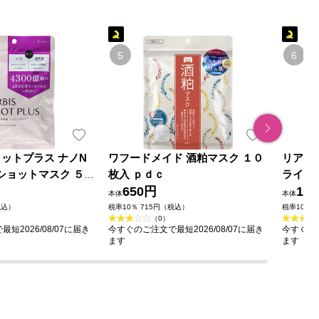
ョットプラス ナノN
ワフードメイド 酒粕マスク １０
リアラ
ショットマスク ５
枚入 ｐｄｃ
ライト
650円
ＬＩＡ
1,0
本体
本体
税込）
税率10％ 715円（税込）
税率10％ 
（0）
短2026/08/07に届き
今すぐのご注文で最短2026/08/07に届き
今すぐのご
ます
ます