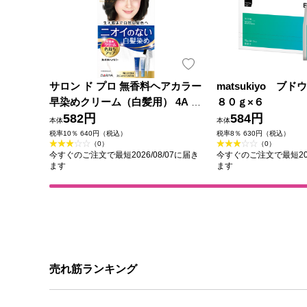
サロン ド プロ 無香料ヘアカラー
matsukiyo ブ
早染めクリーム（白髪用） 4A ア
８０ｇ×６
ッシュブラウン ４０ｇ＋４０ｇ
582円
584円
本体
本体
ダリヤ (医薬部外品)
税率10％ 640円（税込）
税率8％ 630円（税込）
（0）
（0）
今すぐのご注文で最短2026/08/07に届き
今すぐのご注文で最短202
ます
ます
売れ筋ランキング