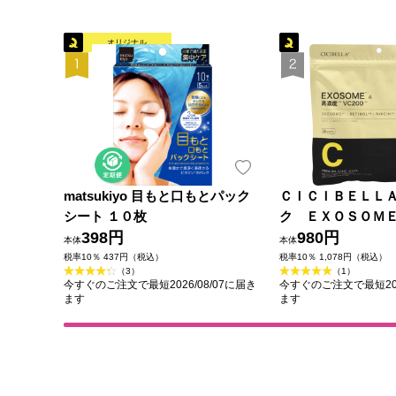
オリジナル
matsukiyo 目もと口もとパック
ＣＩＣＩＢＥＬＬ
シート １０枚
ク ＥＸＯＳＯＭＥ
398円
３０枚入 Ｌａ Ｂ
980円
本体
本体
税率10％ 437円（税込）
税率10％ 1,078円（税込）
（3）
（1）
今すぐのご注文で最短2026/08/07に届き
今すぐのご注文で最短202
ます
ます