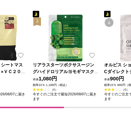
Ａシートマス
リアラスターツボクサスージン
オルビス シ
×ＶＣ２００
グハイドロリアルヨモギマスク
Cダイレクト
ｅｌｌａ
７枚 ＬＩＡＬＵＳＴＥＲ
1,080円
枚 オルビス
900円
本体
本体
税率10％ 1,188円（税込）
税率10％ 990円（
（0）
（0）
6/08/07に届き
今すぐのご注文で最短2026/08/07に届き
今すぐのご注文で最
ます
ます