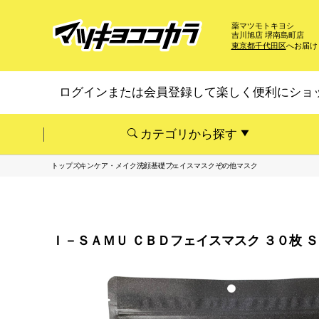
薬マツモトキヨシ
吉川旭店 堺南島町店
東京都千代田区
へお届け
ログインまたは会員登録して楽しく便利にショ
カテゴリから探す
トップ
スキンケア・メイク
洗顔基礎
フェイスマスク
その他マスク
Ｉ－ＳＡＭＵ ＣＢＤフェイスマスク ３０枚 