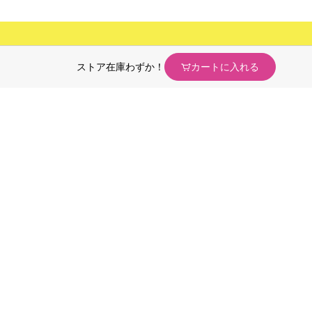
ストア在庫わずか！
カートに入れる
ンケア・
カウンセリング
ク
化粧品
オリジナル
ブランド