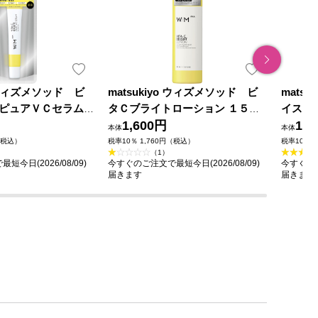
o ウィズメソッド ビ
matsukiyo ウィズメソッド ビ
mats
ピュアＶＣセラム
タＣブライトローション １５０
イスト
薬部外品)
ｍｌ
1,600円
ラム 
1,5
本体
本体
（税込）
税率10％ 1,760円（税込）
税率10％ 
（1）
今日(2026/08/09)
今すぐのご注文で最短今日(2026/08/09)
今すぐのご
届きます
届きます