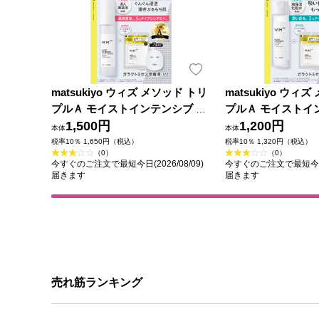
matsukiyo ウィズ メソッド トリ
matsukiyo ウィ
プルＡ モイストインテンシブ ブ
プルＡ モイストイ
ーストセラム+シートマスク ６０
1,500円
ーション+シートマ
1,200円
本体
本体
ｍｌ＋７枚
ｌ＋７枚
税率10％ 1,650円（税込）
税率10％ 1,320円（税込）
（0）
（0）
今すぐのご注文で最短今日(2026/08/09)
今すぐのご注文で最短今日(2
届きます
届きます
売れ筋ランキング