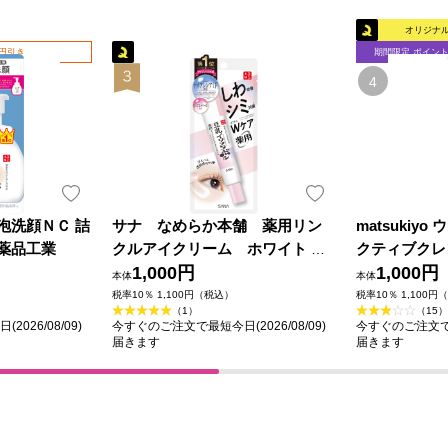
オリジナ
0円引き
期間限定 ポイン
泡洗顔ＮＣ 詰
サナ なめらか本舗 薬用リン
matsukiy
盤薬品工業
クルアイクリーム ホワイト ２
クティブクレ
０ｇ 常盤薬品工業 (医薬部外品)
1,000円
１５０ｍｌ
1,000円
本体
本体
税率10％ 1,100円（税込）
税率10％ 1,100円
（1）
（15）
026/08/09)
今すぐのご注文で最短今日(2026/08/09)
今すぐのご注文で最短
届きます
届きます