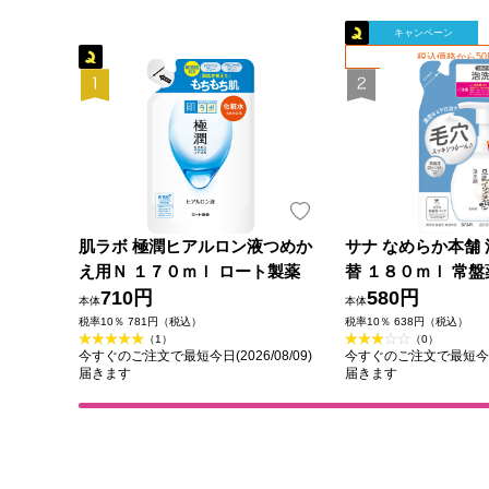
キャンペーン
税込価格から5
肌ラボ 極潤ヒアルロン液つめか
サナ なめらか本舗 
え用Ｎ １７０ｍｌ ロート製薬
替 １８０ｍｌ 常
710円
580円
本体
本体
税率10％ 781円（税込）
税率10％ 638円（税込）
（1）
（0）
今すぐのご注文で最短今日(2026/08/09)
今すぐのご注文で最短今日(2
届きます
届きます