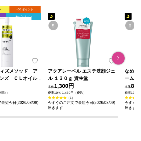
ル
+50 ポイント
ト
キャンペーン
o ウィズメソッド ア
アクアレーベル エステ洗顔ジェ
なめら
ンズ ＣＬオイル
ル １３０ｇ 資生堂
ーム N
1,300円
80
本体
本体
（税込）
税率10％ 1,430円（税込）
税率10％ 
（1）
今日(2026/08/09)
今すぐのご注文で最短今日(2026/08/09)
今すぐのご
届きます
届きます