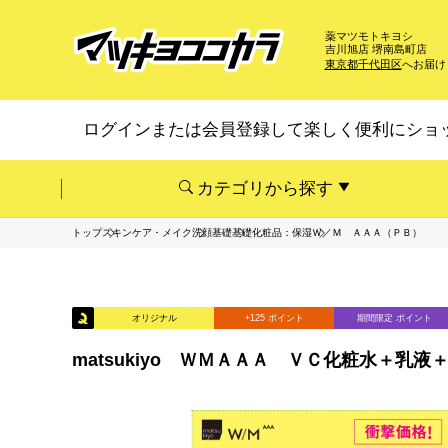
薬マツモトキヨシ
吉川旭店 堺南島町店
東京都千代田区
へお届け
ログインまたは会員登録して楽しく便利にショ
カテゴリから探す
トップ
スキンケア・メイク
洗顔基礎
基礎化粧品：保湿
Ｗ／Ｍ ＡＡＡ（ＰＢ）
オリジナル
+125 ポイント
期間限定 ポイント
matsukiyo ＷＭＡＡＡ ＶＣ化粧水＋乳