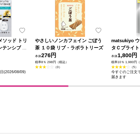
ズ メソッド トリ
やさしいノンカフェイン ごぼう
matsukiy
ンテンシブ ロ
茶 １０袋 リブ・ラボラトリーズ
タＣブライト
スク １５０ｍ
276円
２１ｍｌ (医
1,800円
本体
本体
税率8％ 298円（税込）
税率10％ 1,980円
（0）
（5）
026/08/09)
今すぐのご注文で最短
届きます