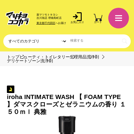
薬マツモトキヨシ
吉川旭店 堺南島町店
お気に入り
カート
東京都千代田区
へお届け
トップ
ビューティ・トイレタリー
生理用品
洗浄剤
デリケートゾーン洗浄剤
iroha INTIMATE WASH 【 FOAM TYPE
】ダマスクローズとゼラニウムの香り １
５０ｍｌ 典雅