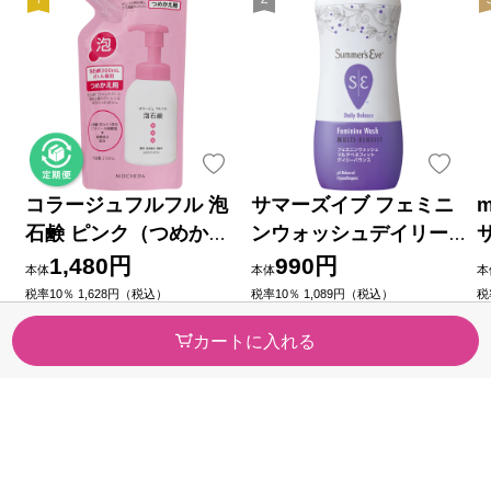
コラージュフルフル 泡
サマーズイブ フェミニ
m
石鹸 ピンク（つめかえ
ンウォッシュデイリー
用） ２１０ｍｌ 持田ヘ
バランス ２３７ｍｌ ピ
1,480円
990円
本体
本体
本
ルスケア (医薬部外品)
ルボックスジャパン
税率10％ 1,628円（税込）
税率10％ 1,089円（税込）
税
（123）
（6）
今すぐのご注文で最短2026/08/
今すぐのご注文で最短2026/08/
今
カートに入れる
11に届きます
11に届きます
1