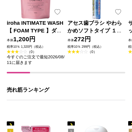
iroha INTIMATE WASH
アセス歯ブラシ やわら
【 FOAM TYPE 】ダマ
かめソフトタイプ １本
スクローズとゼラニウ
佐藤製薬
1,200円
272円
本体
本体
本
ムの香り 詰め替え用 １
税率10％ 1,320円（税込）
税率10％ 299円（税込）
税
（0）
（0）
３５ｍＬ 典雅
今すぐのご注文で最短2026/08/
11に届きます
売れ筋ランキング