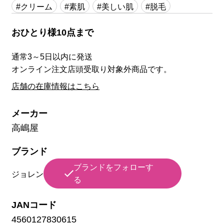
#クリーム
#素肌
#美しい肌
#脱毛
おひとり様10点まで
通常3～5日以内に発送
オンライン注文店頭受取り対象外商品です。
店舗の在庫情報はこちら
メーカー
高嶋屋
ブランド
ブランドをフォローす
ジョレン
る
JANコード
4560127830615