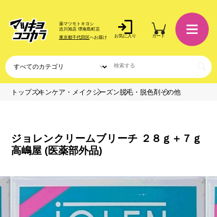
薬マツモトキヨシ
吉川旭店 堺南島町店
お気に入り
カート
東京都千代田区
へお届け
トップ
スキンケア・メイク
シーズン
脱毛・脱色剤
その他
ジョレンクリームブリーチ ２８ｇ＋７ｇ
高嶋屋 (医薬部外品)