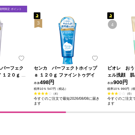
期間限定 ポイント
ムパーフェク
センカ パーフェクトホイップ
ビオレ おう
 １２０ｇ フ
ａ １２０ｇ ファイントゥデイ
ェル洗顔 肌
498円
８０ｇ 花王
900円
本体
本体
税率10％ 547円（税込）
税率10％ 990円（
（4）
（0）
今すぐのご注文で最短2026/08/08に届き
今すぐのご注文で最
ます
ます