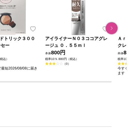
ドトリック３００
アイライナーＮ０３ココアグレ
Ａｒｅ
ーセー
ージュ ０．５５ｍｌ
クレン
800円
ケイ
85
本体
本体
（税込）
税率10％ 880円（税込）
税率10％ 
（0）
短2026/08/08に届き
今すぐのご
ます