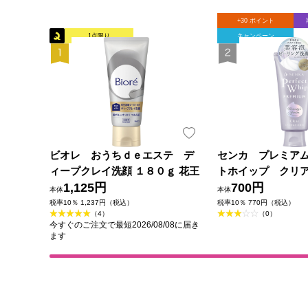
+30 ポイント
1点限り
キャンペーン
ビオレ おうちｄｅエステ デ
センカ プレミア
ィープクレイ洗顔 １８０ｇ 花王
トホイップ クリア
1,125円
ァイントゥデイ
700円
本体
本体
税率10％ 1,237円（税込）
税率10％ 770円（税込）
（4）
（0）
今すぐのご注文で最短2026/08/08に届き
ます