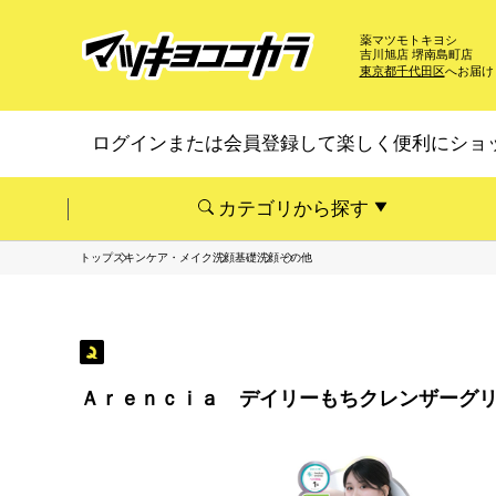
薬マツモトキヨシ
吉川旭店 堺南島町店
東京都千代田区
へお届け
ログインまたは会員登録して楽しく便利にショ
カテゴリから探す
トップ
スキンケア・メイク
洗顔基礎
洗顔
その他
Ａｒｅｎｃｉａ デイリーもちクレンザーグリ