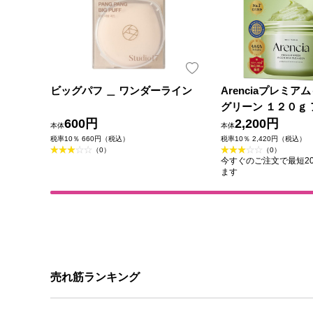
ビッグパフ ＿ ワンダーライン
Arenciaプレミア
グリーン １２０ｇ
600円
2,200円
本体
本体
税率10％ 660円（税込）
税率10％ 2,420円（税込）
（0）
（0）
今すぐのご注文で最短202
ます
売れ筋ランキング