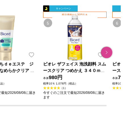
キャンペーン
キャ
税込価格から30円引き
ちｄｅエステ ジ
ビオレ ザフェイス 泡洗顔料 スム
ビオレ
なめらかクリア １
ースクリア つめかえ ３４０ｍｌ
ースク
花王
980円
74
本体
本体
税込）
税率10％ 1,078円（税込）
税率10％ 
（1）
短2026/08/08に届き
今すぐのご注文で最短2026/08/08に届き
ます