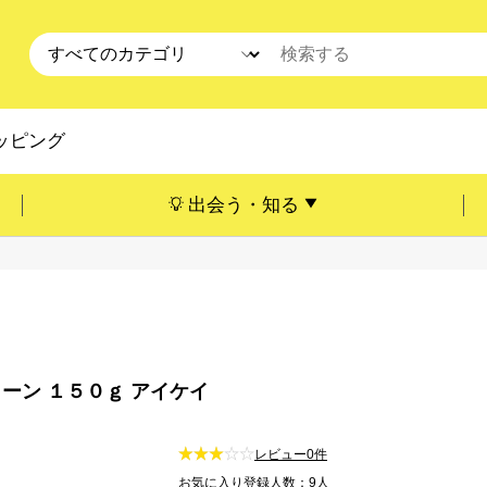
ッピング
出会う・知る
ーン １５０ｇ アイケイ
レビュー0件
お気に入り登録人数：9人