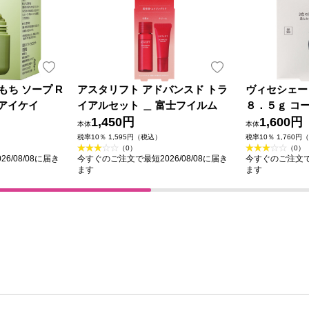
ムもち ソープ R
アスタリフト アドバンスド トラ
ヴィセシェー
 アイケイ
イアルセット ＿ 富士フイルム
８．５ｇ コ
1,450円
1,600円
本体
本体
税率10％ 1,595円（税込）
税率10％ 1,760円
（0）
（0）
6/08/08に届き
今すぐのご注文で最短2026/08/08に届き
今すぐのご注文で最
ます
ます