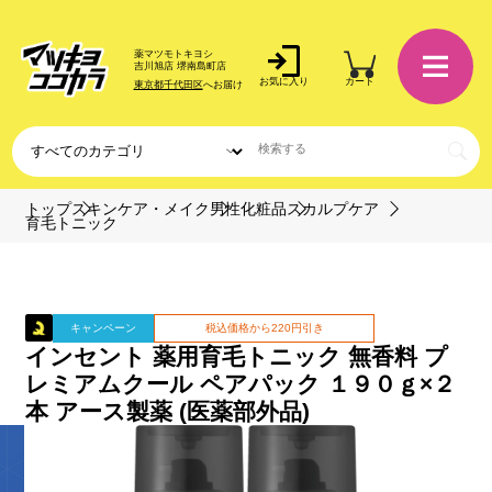
薬マツモトキヨシ
吉川旭店 堺南島町店
お気に入り
カート
東京都千代田区
へお届け
トップ
スキンケア・メイク
男性化粧品
スカルプケア
育毛トニック
キャンペーン
税込価格から220円引き
インセント 薬用育毛トニック 無香料 プ
レミアムクール ペアパック １９０ｇ×２
本 アース製薬 (医薬部外品)