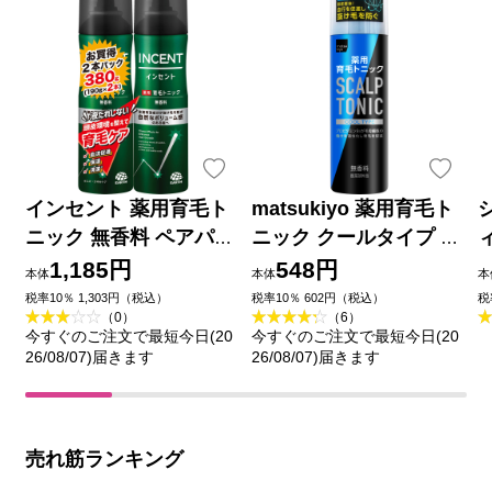
インセント 薬用育毛ト
matsukiyo 薬用育毛ト
ニック 無香料 ペアパッ
ニック クールタイプ １
ク １９０ｇ×２本 アー
９０ｇ (医薬部外品)
1,185円
548円
本体
本体
本
ス製薬 (医薬部外品)
税率10％ 1,303円（税込）
税率10％ 602円（税込）
税
（0）
（6）
今すぐのご注文で最短今日(20
今すぐのご注文で最短今日(20
26/08/07)届きます
26/08/07)届きます
売れ筋ランキング