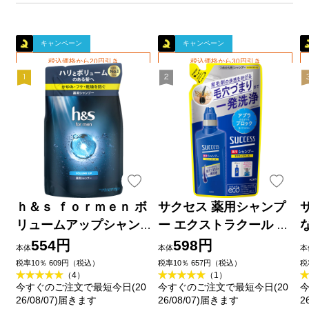
キャンペーン
キャンペーン
税込価格から20円引き
税込価格から30円引き
ｈ＆ｓ ｆｏｒｍｅｎ ボ
サクセス 薬用シャンプ
リュームアップシャン
ー エクストラクール 詰
プー詰替 ３００ｍｌ Ｐ
替 ３２０ｍｌ 花王 (医
554円
598円
本体
本体
本
＆Ｇジャパン (医薬部外
薬部外品)
税率10％ 609円（税込）
税率10％ 657円（税込）
税
（4）
（1）
品)
今すぐのご注文で最短今日(20
今すぐのご注文で最短今日(20
今
26/08/07)届きます
26/08/07)届きます
2