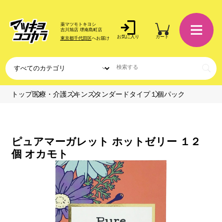
薬マツモトキヨシ
吉川旭店 堺南島町店
お気に入り
カート
東京都千代田区
へお届け
トップ
医療・介護
スキン
スタンダードタイプ
１個パック
ピュアマーガレット ホットゼリー １２
個 オカモト