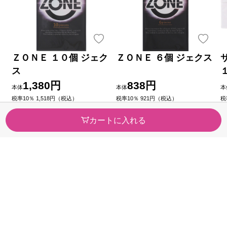
ＺＯＮＥ １０個 ジェク
ＺＯＮＥ ６個 ジェクス
ス
1,380円
838円
本体
本体
本
税率10％ 1,518円（税込）
税率10％ 921円（税込）
税
（0）
（0）
今すぐのご注文で最短2026/08/
今すぐのご注文で最短2026/08/
今
カートに入れる
09に届きます
09に届きます
0
カテゴリから探す