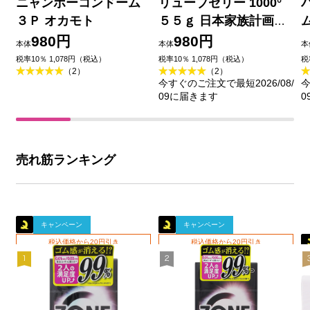
ニャンボーコンドーム
リューブゼリー 1000°
３Ｐ オカモト
５５ｇ 日本家族計画協
会
980円
980円
本体
本体
本
税率10％ 1,078円（税込）
税率10％ 1,078円（税込）
税
（2）
（2）
今すぐのご注文で最短2026/08/
今
09に届きます
0
売れ筋ランキング
キャンペーン
キャンペーン
税込価格から20円引き
税込価格から20円引き