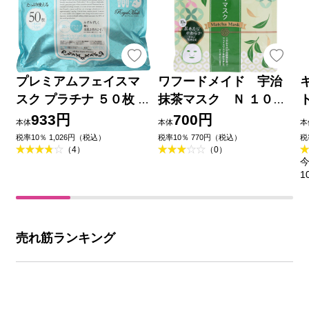
プレミアムフェイスマ
ワフードメイド 宇治
スク プラチナ ５０枚 進
抹茶マスク Ｎ １０枚
製作所
入 ｐｄｃ
933円
700円
本体
本体
本
税率10％ 1,026円（税込）
税率10％ 770円（税込）
税
（4）
（0）
今
1
売れ筋ランキング