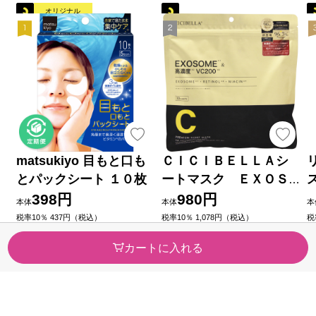
オリジナル
matsukiyo 目もと口も
ＣＩＣＩＢＥＬＬＡシ
とパックシート １０枚
ートマスク ＥＸＯＳ
ＯＭＥ×ＶＣ２００ ３０
398円
980円
本体
本体
本
枚入 Ｌａ Ｂｅｌｌａ
税率10％ 437円（税込）
税率10％ 1,078円（税込）
税
（3）
（1）
今すぐのご注文で最短2026/08/
今すぐのご注文で最短2026/08/
今
カートに入れる
10に届きます
10に届きます
1