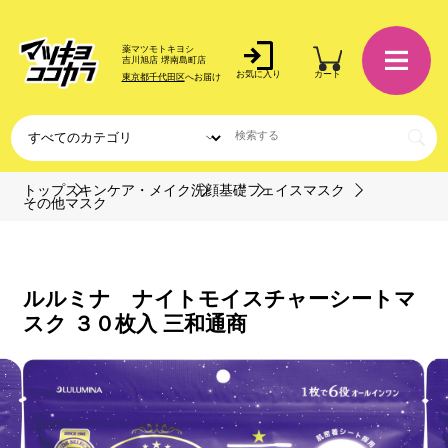
薬マツモトキヨシ
吉川旭店 堺南島町店
お気に入り
カート
東京都千代田区
へお届け
トップ
スキンケア・メイク
洗顔基礎
フェイスマスク
その他マスク
ルルミナ ナイトモイスチャーシートマ
スク ３０枚入 三和通商