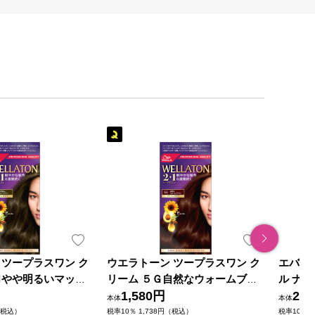
 ツープラスワン ク
ウエラトーン ツープラスワン ク
エバー
Ｍやや明るいマット
リーム ５Ｇ自然なウォームブラ
ル ナ
０ｇ＋６０ｍｌ Ｗｅ
ウン ６０ｇ＋６０ｍｌ Ｗｅｌｌ
1,580円
±０．
2,3
本体
本体
(医薬部外品)
ａ ＡＧ (医薬部外品)
（税込）
税率10％ 1,738円（税込）
税率10％ 