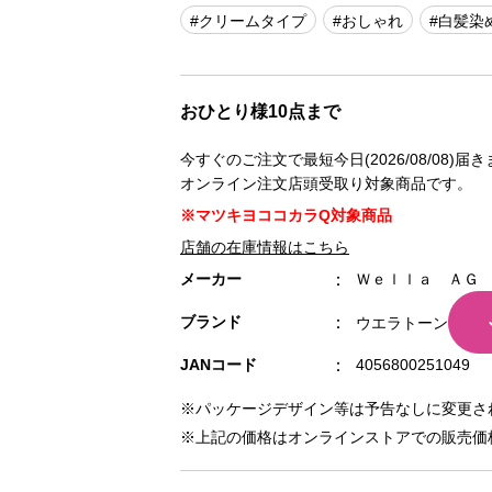
#クリームタイプ
#おしゃれ
#白髪染
おひとり様10点まで
今すぐのご注文で最短今日(2026/08/08)届
オンライン注文店頭受取り対象商品です。
※マツキヨココカラQ対象商品
店舗の在庫情報はこちら
メーカー
Ｗｅｌｌａ ＡＧ
ブランド
ウエラトーン
JANコード
4056800251049
※パッケージデザイン等は予告なしに変更さ
※上記の価格はオンラインストアでの販売価