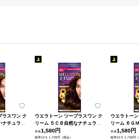
プラスワン ク
ウエラトーン ツープラスワン ク
ウエラトーン
いナチュラル
リーム ５ＣＢ自然なナチュラル
リーム ６Ｇ
６０ｍｌ Ｗｅ
ブラウン ６０ｇ＋６０ｍｌ Ｗｅ
1,580円
ブラウン ６
1,580円
本体
本体
部外品)
ｌｌａ ＡＧ (医薬部外品)
ｌｌａ ＡＧ 
税率10％ 1,738円（税込）
税率10％ 1,738円