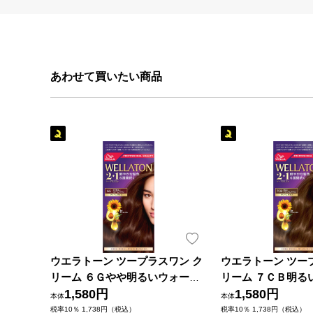
あわせて買いたい商品
ウエラトーン ツープラスワン ク
ウエラトーン ツー
リーム ６Ｇやや明るいウォーム
リーム ７ＣＢ明る
ブラウン ６０ｇ＋６０ｍｌ Ｗｅ
1,580円
ブラウン ６０ｇ＋
1,580円
本体
本体
ｌｌａ ＡＧ (医薬部外品)
ｌｌａ ＡＧ (医薬
税率10％ 1,738円（税込）
税率10％ 1,738円（税込）