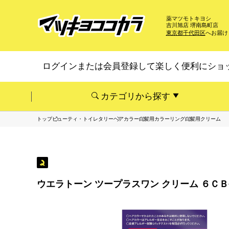
薬マツモトキヨシ
吉川旭店 堺南島町店
東京都千代田区
へお届け
ログインまたは会員登録して楽しく便利にショ
カテゴリから探す
トップ
ビューティ・トイレタリー
ヘアカラー
白髪用カラーリング
白髪用クリーム
ウエラトーン ツープラスワン クリーム ６Ｃ