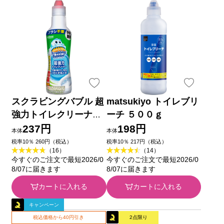
スクラビングバブル 超
matsukiyo トイレブリ
強力トイレクリーナー
ーチ ５００ｇ
４００ｇ ジョンソン
237円
198円
本体
本体
税率10％ 260円（税込）
税率10％ 217円（税込）
（16）
（14）
今すぐのご注文で最短2026/0
今すぐのご注文で最短2026/0
8/07に届きます
8/07に届きます
カートに入れる
カートに入れる
キャンペーン
税込価格から40円引き
2点限り