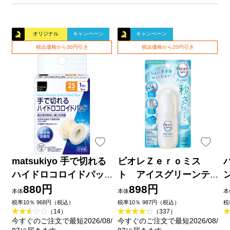
オリジナル
キャンペーン
キャンペーン
税込価格から30円引き
税込価格から20円引き
matsukiyo 手で切れる
ビオレＺｅｒｏミス
ハイドロコロイドパッ
ト アイスグリーンテ
ド ２５ｍｍ×３ｍ巻
ィーの香り ６０ｍＬ 花
880円
898円
本体
本体
本
王
品
税率10％ 968円（税込）
税率10％ 987円（税込）
税
（14）
（337）
今すぐのご注文で最短2026/08/
今すぐのご注文で最短2026/08/