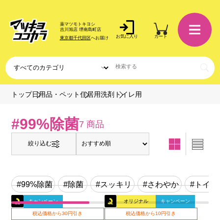
薬マツモトキヨシ
吉川旭店 堺南島町店
お気に入り
カート
東京都千代田区
へお届け
トイレ用
トップ
日用品・ペット
住居用洗剤
#99%除菌
7 商品
絞り込む
#99%除菌
#除菌
#スッキリ
#さわやか
#トイレ
キャンペーン
オリジナル
キャンペーン
税込価格から30円引き
税込価格から10円引き