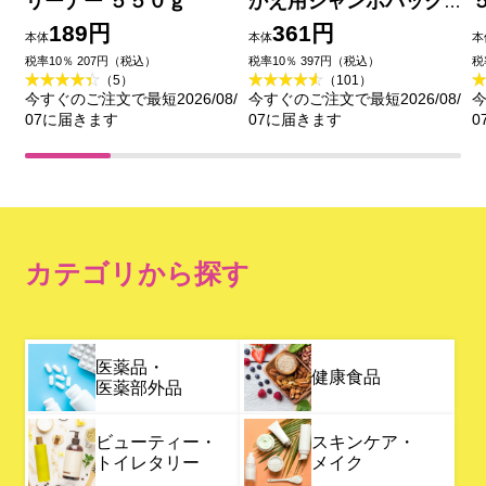
リーナー ５５０ｇ
かえ用ジャンボパック
２０マイ 花王
189円
361円
本体
本体
本
税率10％ 207円（税込）
税率10％ 397円（税込）
税
（5）
（101）
今すぐのご注文で最短2026/08/
今すぐのご注文で最短2026/08/
今
07に届きます
07に届きます
0
カテゴリから探す
医薬品・
健康食品
医薬部外品
ビューティー・
スキンケア・
トイレタリー
メイク