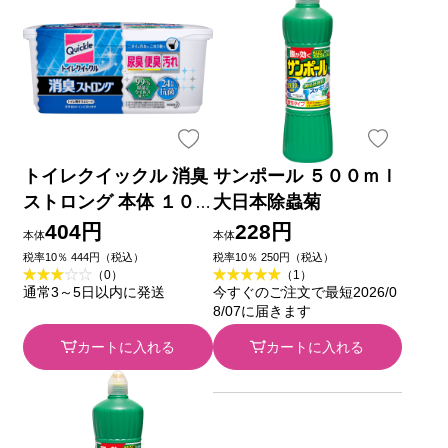
トイレクイックル 消臭
サンポール ５００ｍｌ
ストロング 本体 １０
大日本除蟲菊
マイ 花王
404円
228円
本体
本体
税率10％ 444円（税込）
税率10％ 250円（税込）
（0）
（1）
通常3～5日以内に発送
今すぐのご注文で最短2026/0
8/07に届きます
カートに入れる
カートに入れる