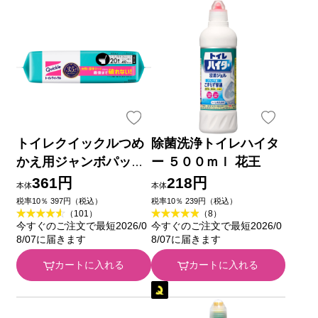
トイレクイックルつめ
除菌洗浄トイレハイタ
かえ用ジャンボパック
ー ５００ｍｌ 花王
２０マイ 花王
361円
218円
本体
本体
税率10％ 397円（税込）
税率10％ 239円（税込）
（101）
（8）
今すぐのご注文で最短2026/0
今すぐのご注文で最短2026/0
8/07に届きます
8/07に届きます
カートに入れる
カートに入れる