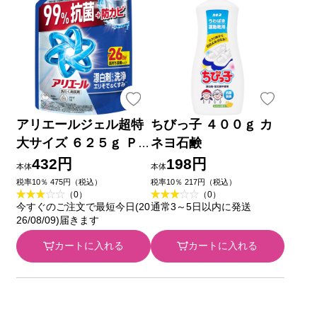
アリエールジェル超特
ちびっ子 ４００ｇ カ
大サイズ ６２５ｇ Ｐ
ネヨ石鹸
＆Ｇジャパン
432円
198円
本体
本体
税率10％ 475円（税込）
税率10％ 217円（税込）
（0）
（0）
今すぐのご注文で最短今日(20
通常3～5日以内に発送
26/08/09)届きます
カートに入れる
カートに入れる