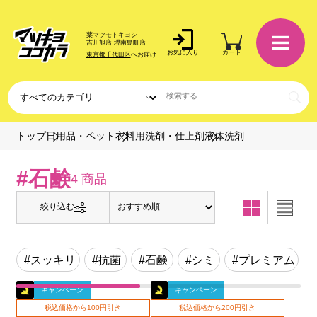
薬マツモトキヨシ
吉川旭店 堺南島町店
お気に入り
カート
東京都千代田区
へお届け
液体洗剤
トップ
日用品・ペット
衣料用洗剤・仕上剤
#石鹸
4 商品
絞り込む
#スッキリ
#抗菌
#石鹸
#シミ
#プレミアム
キャンペーン
キャンペーン
税込価格から100円引き
税込価格から200円引き