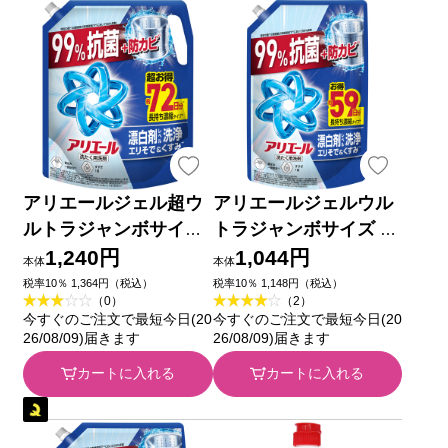
アリエールジェル超ウ
アリエールジェルウル
ルトラジャンボサイズ
トラジャンボサイズ １
１７２０ｇ Ｐ＆Ｇジャ
４００ｇ Ｐ＆Ｇジャパ
1,240円
1,044円
本体
本体
パン
ン
税率10％ 1,364円（税込）
税率10％ 1,148円（税込）
（0）
（2）
今すぐのご注文で最短今日(20
今すぐのご注文で最短今日(20
26/08/09)届きます
26/08/09)届きます
カートに入れる
カートに入れる