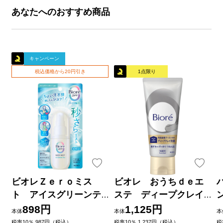
あなたへのおすすめ商品
キャンペーン
税込価格から20円引き
1点限り
ビオレＺｅｒｏミス
ビオレ おうちｄｅエ
ト アイスグリーンテ
ステ ディープクレイ
ィーの香り ６０ｍＬ 花
洗顔 １８０ｇ 花王
898円
1,125円
本体
本体
本
王
品
税率10％ 987円（税込）
税率10％ 1,237円（税込）
税