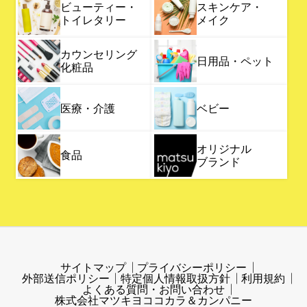
ビューティー・
スキンケア・
トイレタリー
メイク
カウンセリング
日用品・ペット
化粧品
医療・介護
ベビー
オリジナル
食品
ブランド
サイトマップ
プライバシーポリシー
外部送信ポリシー
特定個人情報取扱方針
利用規約
よくある質問・お問い合わせ
株式会社マツキヨココカラ＆カンパニー