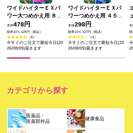
ワイドハイターＥＸパ
ワイドハイターＥＸパ
ワー大つめかえ用 ８２
ワーつめかえ用 ４５０
０ｍｌ 花王
ｍｌ 花王
478円
298円
本体
本体
本
税率10％ 525円（税込）
税率10％ 327円（税込）
税
（6）
（4）
今すぐのご注文で最短今日(20
今すぐのご注文で最短今日(20
今
26/08/09)届きます
26/08/09)届きます
2
カテゴリから探す
医薬品・
健康食品
医薬部外品