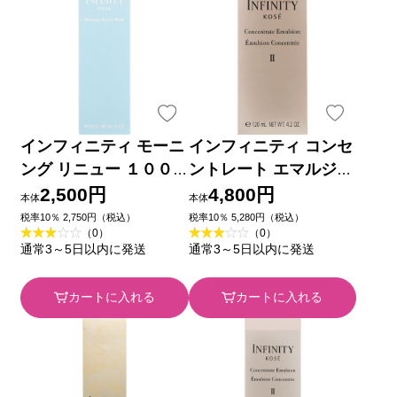
インフィニティ モーニ
インフィニティ コンセ
ング リニュー １００
ントレート エマルジョ
ｇ コーセー
ン ２ （付けかえ用）
2,500円
4,800円
本体
本体
１２０ｍｌ コーセー
税率10％ 2,750円（税込）
税率10％ 5,280円（税込）
（0）
（0）
通常3～5日以内に発送
通常3～5日以内に発送
カートに入れる
カートに入れる