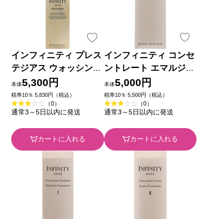
インフィニティ プレス
インフィニティ コンセ
テジアス ウォッシング
ントレート エマルジョ
ミルク １５０ｍｌ コ
ン ２ １２０ｍｌ コー
5,300円
5,000円
本体
本体
ーセー
セー
税率10％ 5,830円（税込）
税率10％ 5,500円（税込）
（0）
（0）
通常3～5日以内に発送
通常3～5日以内に発送
カートに入れる
カートに入れる