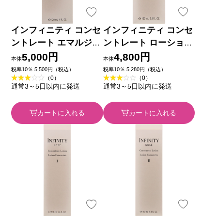
インフィニティ コンセ
インフィニティ コンセ
ントレート エマルジョ
ントレート ローション
ン １ １２０ｍｌ コー
２ （付けかえ用） １
5,000円
4,800円
本体
本体
セー
６０ｍｌ コーセー
税率10％ 5,500円（税込）
税率10％ 5,280円（税込）
（0）
（0）
通常3～5日以内に発送
通常3～5日以内に発送
カートに入れる
カートに入れる