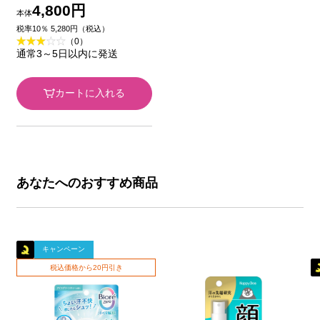
１ （付けかえ用） １
4,800円
本体
６０ｍｌ コーセー
税率10％ 5,280円（税込）
（0）
通常3～5日以内に発送
カートに入れる
あなたへのおすすめ商品
キャンペーン
税込価格から20円引き