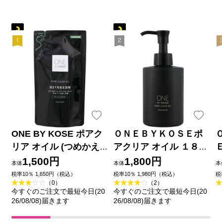
ONE BY KOSE ポアク
ＯＮＥＢＹＫＯＳＥポ
リア オイル (つめかえ
アクリア オイル １８０
用) １６０ｍＬ コーセー
ｍＬ コーセー
1,500円
1,800円
本体
本体
本
税率10％ 1,650円（税込）
税率10％ 1,980円（税込）
税
（0）
（2）
今すぐのご注文で最短今日(20
今すぐのご注文で最短今日(20
26/08/08)届きます
26/08/08)届きます