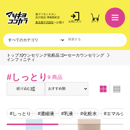
薬マツモトキヨシ
吉川旭店 堺南島町店
お気に入り
カート
東京都千代田区
へお届け
トップ
カウンセリング化粧品
コーセーカウンセリング
インフィニティ
#しっとり
9 商品
絞り込む
#しっとり
#濃縮液
#乳液
#化粧水
#エマルジョ