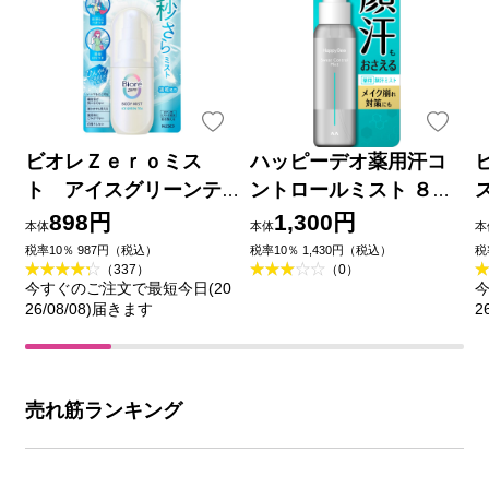
ビオレＺｅｒｏミス
ハッピーデオ薬用汗コ
ト アイスグリーンテ
ントロールミスト ８０
ィーの香り ６０ｍＬ 花
ｍｌ マンダム (医薬部外
898円
1,300円
本体
本体
本
王
品)
税率10％ 987円（税込）
税率10％ 1,430円（税込）
税
（337）
（0）
今すぐのご注文で最短今日(20
今
26/08/08)届きます
2
売れ筋ランキング