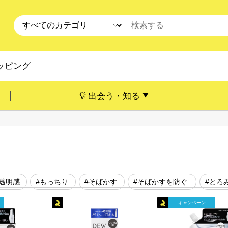
ッピング
出会う・知る
#透明感
#もっちり
#そばかす
#そばかすを防ぐ
#とろ
キャンペーン