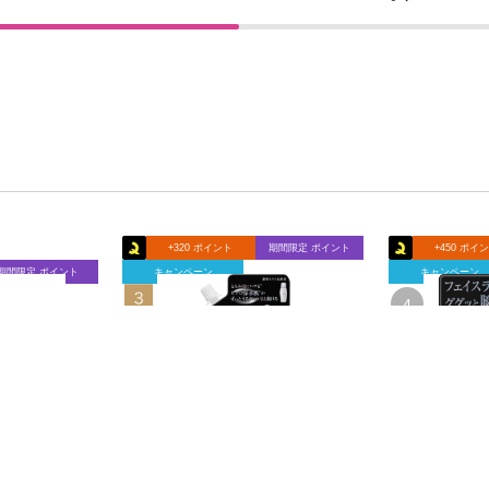
+320 ポイント
期間限定 ポイント
+450 ポイ
期間限定 ポイント
キャンペーン
キャンペーン
ャンティウォ
ＤＥＷ アフターグロウドロッ
ＤＥＷ タン
カネボウ化粧品
プ （レフィル） １６０ｍｌ カ
プα レフィ