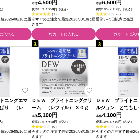
化粧品
ボウ化粧品
4,500円
ボウ化粧品 (医薬部外
6,500円
本体
本体
税込）
税率10％ 4,950円（税込）
税率10％ 7,150円（税込）
（1）
（0）
026/08/10に届
今すぐのご注文で最短2026/08/10に届
通常3～5日以内に発送
きます
に入れる
カートに入れる
カートに入
トニングエマ
ＤＥＷ ブライトニングクリ
ＤＥＷ ブライトニ
ぱり （レフ
ーム （レフィル） ３０ｇ カ
ルジョン とても
ｍｌ カネボウ化
ネボウ化粧品 (医薬部外品)
5,100円
（レフィル） １００
4,100円
本体
本体
品)
ボウ化粧品 (医薬部外
税込）
税率10％ 5,610円（税込）
税率10％ 4,510円（税込）
（0）
（0）
026/08/10に届
今すぐのご注文で最短2026/08/10に届
今すぐのご注文で最短2026
きます
きます