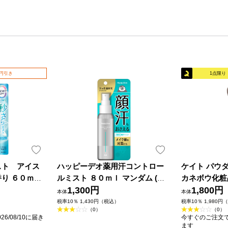
0円引き
1点限り
スト アイス
ハッピーデオ薬用汗コントロー
ケイト パウ
り ６０ｍＬ
ルミスト ８０ｍｌ マンダム (医
カネボウ化粧
薬部外品)
1,300円
1,800円
本体
本体
税率10％ 1,430円（税込）
税率10％ 1,980円
（0）
（0）
6/08/10に届き
今すぐのご注文で最
ます