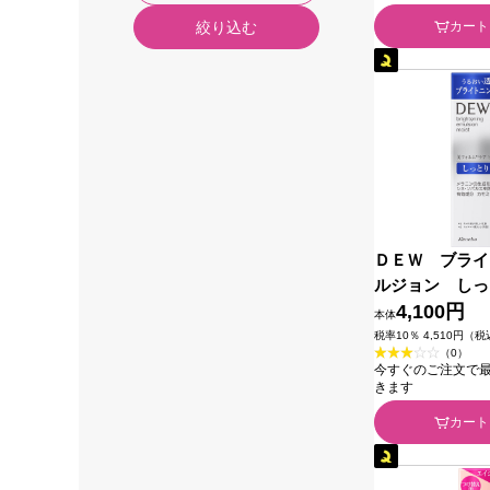
カート
絞り込む
ＤＥＷ ブライ
ルジョン しっ
ィル） １００
4,100円
本体
粧品 (医薬部外
税率10％ 4,510円（
（0）
今すぐのご注文で最短2
きます
カート