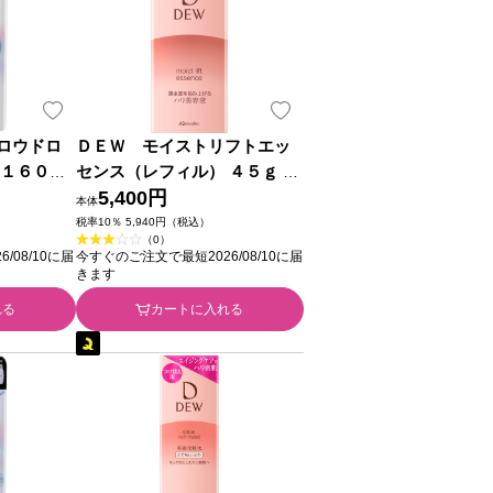
ロウドロ
ＤＥＷ モイストリフトエッ
 １６０ｍ
センス（レフィル） ４５ｇ カ
ネボウ化粧品
5,400円
本体
税率10％ 5,940円（税込）
（0）
/08/10に届
今すぐのご注文で最短2026/08/10に届
きます
れる
カートに入れる