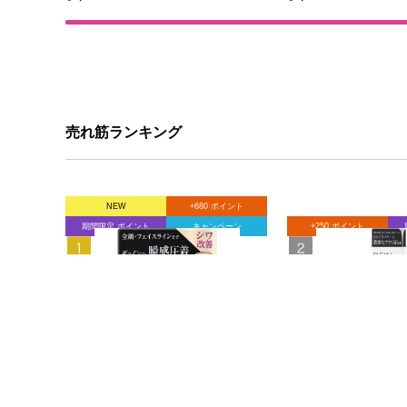
売れ筋ランキング
NEW
+680 ポイント
期間限定 ポイント
キャンペーン
+250 ポイント
ＤＥＷ タンタンリンクルクリー
ＤＥＷスイートシ
ム ５５ｇ カネボウ化粧品 (医薬
ッシュ １２５ｇ 