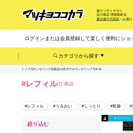
薬マツモトキヨシ
吉川旭店 堺南島町店
東京都千代田区
へお届け
ログインまたは会員登録して楽しく便利にショ
カテゴリから探す
トップ
カウンセリング化粧品
カネボウカウンセリング
ＤＥＷ
#レフィル
21 商品
#レフィル
#うるおい
#しっとり
#乾燥
キャンペーン
絞り込む