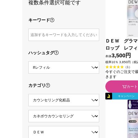
複数条件選択可能です
キーワード
ＤＥＷ グラマ
ロップ レフィ
ハッシュタグ
ネボウ化粧品
3,500円
本体
税率10％ 3,850円（
（1）
今すぐのご注文で最短2
きます
カテゴリ
カート
キャンペーン