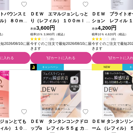
トバウンスミ
ＤＥＷ エマルジョンしっと
ＤＥＷ ブライトオ
ル） ８０ｍｌ
り（レフィル） １００ｍｌ カ
ション レフィル 
(医薬部外品)
ネボウ化粧品
3,600円
カネボウ化粧品 (医
4,200円
本体
本体
税込）
税率10％ 3,960円（税込）
税率10％ 4,620円（税込）
（0）
（0）
026/08/10に届
今すぐのご注文で最短2026/08/10に届
今すぐのご注文で最短2026
きます
きます
に入れる
カートに入れる
カートに入
キャンペーン
NEW
キ
ジョンとても
ＤＥＷ タンタンコンクドロ
ＤＥＷ タンタンリ
ィル） １００
ップα レフィル ５５ｇ カネ
ーム （レフィル） 