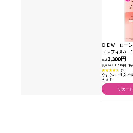
ＤＥＷ ローシ
（レフィル） 
ボウ化粧品
3,300円
本体
税率10％ 3,630円（
（2）
今すぐのご注文で最短2
きます
カート