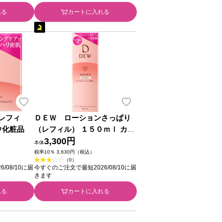
れる
カートに入れる
レフィ
ＤＥＷ ローションさっぱり
ウ化粧品
（レフィル） １５０ｍｌ カネ
ボウ化粧品
3,300円
本体
税率10％ 3,630円（税込）
（0）
/08/10に届
今すぐのご注文で最短2026/08/10に届
きます
れる
カートに入れる