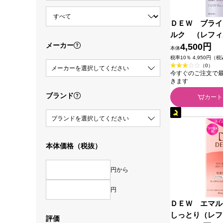
ＤＥＷ ブライ
ルク （レフィ
メーカー
カネボウ化粧品 
4,500円
本体
税率10％ 4,950円（
（0）
メーカーを選択してください
今すぐのご注文で最短2
きます
ブランド
カート
ブランドを選択してください
本体価格（税抜）
円から
円
ＤＥＷ エマル
しっとり（レフ
評価