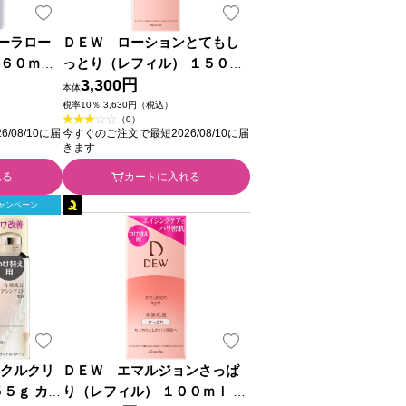
ーラロー
ＤＥＷ ローションとてもし
１６０ｍｌ
っとり（レフィル） １５０ｍ
薬部外品)
ｌ カネボウ化粧品
3,300円
本体
税率10％ 3,630円（税込）
（0）
/08/10に届
今すぐのご注文で最短2026/08/10に届
きます
れる
カートに入れる
ャンペーン
ンクルクリ
ＤＥＷ エマルジョンさっぱ
５５ｇ カネ
り（レフィル） １００ｍｌ カ