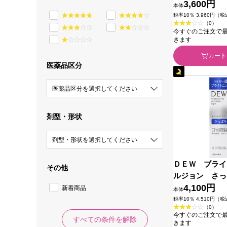
ｍｌ カネボウ
3,600円
本体
税率10％ 3,960円（
（0）
今すぐのご注文で最短2
きます
カート
医薬品区分
医薬品区分を選択してください
剤型・形状
剤型・形状を選択してください
ＤＥＷ ブライ
その他
ルジョン さっ
ィル） １００
4,100円
新着商品
本体
粧品 (医薬部外
税率10％ 4,510円（
（0）
今すぐのご注文で最短2
すべての条件を解除
きます