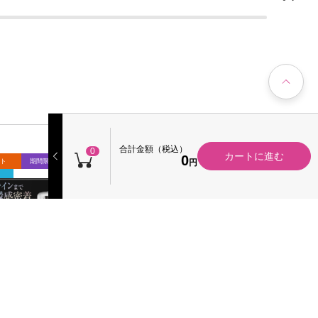
合計金額（税込）
0
カートに進む
0
円
ント
期間限定 ポイント
+350 ポイント
期間限定 ポイント
キャンペーン
タンコンクドロッ
ＤＥＷ グラマストミルクドロ
ＤＥＷ
ル ５５ｇ カネボウ
ップ レフィル ８０ｍｌ カネボ
イエッ