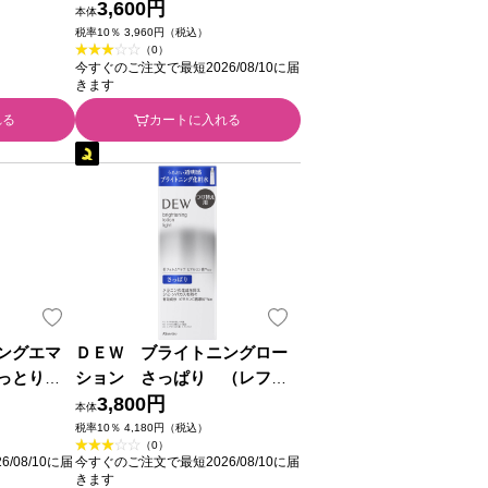
品)
ネボウ化粧品
3,600円
本体
税率10％ 3,960円（税込）
（0）
今すぐのご注文で最短2026/08/10に届
きます
れる
カートに入れる
ングエマ
ＤＥＷ ブライトニングロー
しっとり
ション さっぱり （レフィ
ｍｌ カネ
ル） １５０ｍｌ カネボウ化粧
3,800円
本体
品)
品 (医薬部外品)
税率10％ 4,180円（税込）
（0）
/08/10に届
今すぐのご注文で最短2026/08/10に届
きます