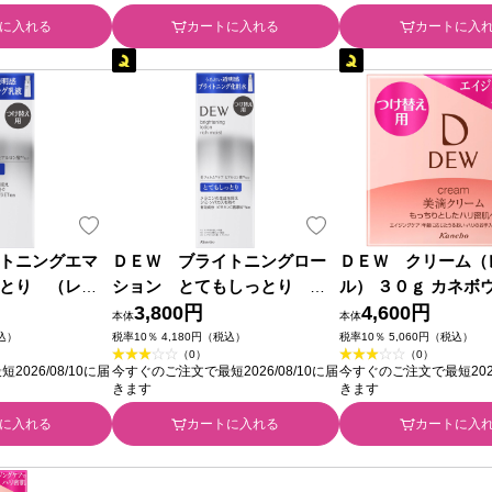
に入れる
カートに入れる
カートに入
トニングエマ
ＤＥＷ ブライトニングロー
ＤＥＷ クリーム（
とり （レフ
ション とてもしっとり
ル） ３０ｇ カネボ
ｍｌ カネボウ化
（レフィル） １５０ｍｌ カネ
3,800円
4,600円
本体
本体
品)
ボウ化粧品 (医薬部外品)
税込）
税率10％ 4,180円（税込）
税率10％ 5,060円（税込）
（0）
（0）
026/08/10に届
今すぐのご注文で最短2026/08/10に届
今すぐのご注文で最短2026
きます
きます
に入れる
カートに入れる
カートに入