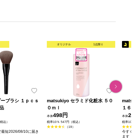
オリジナル
1点限り
ダーブラシ １ｐｃｓ
matsukiyo セラミド化粧水 ５０
mats
品
０ｍｌ
１６０
498円
23
本体
本体
（税込）
税率10％ 547円（税込）
税率10％ 
（19）
短2026/08/10に届き
今すぐのご
ます