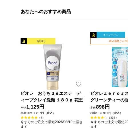
あなたへのおすすめ商品
キャンペーン
1点限り
税込価格から2
ビオレ おうちｄｅエステ デ
ビオレＺｅｒｏミ
ィープクレイ洗顔 １８０ｇ 花王
グリーンティーの香
1,125円
花王
898円
本体
本体
税率10％ 1,237円（税込）
税率10％ 987円（税込）
（4）
（337）
今すぐのご注文で最短2026/08/10に届き
今すぐのご注文で最短202
ます
ます