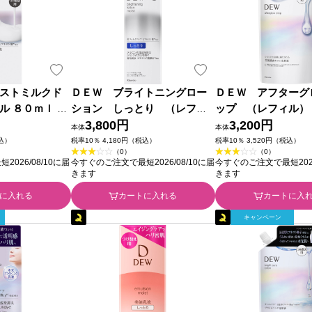
ストミルクド
ＤＥＷ ブライトニングロー
ＤＥＷ アフターグ
ル ８０ｍｌ カ
ション しっとり （レフィ
ップ （レフィル）
ル） １５０ｍｌ カネボウ化粧
3,800円
ｌ カネボウ化粧品
3,200円
本体
本体
品 (医薬部外品)
税込）
税率10％ 4,180円（税込）
税率10％ 3,520円（税込）
（0）
（0）
026/08/10に届
今すぐのご注文で最短2026/08/10に届
今すぐのご注文で最短2026
きます
きます
に入れる
カートに入れる
カートに入
キャンペーン