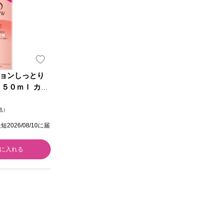
ョンしっとり
１５０ｍｌ カネ
税込）
026/08/10に届
に入れる