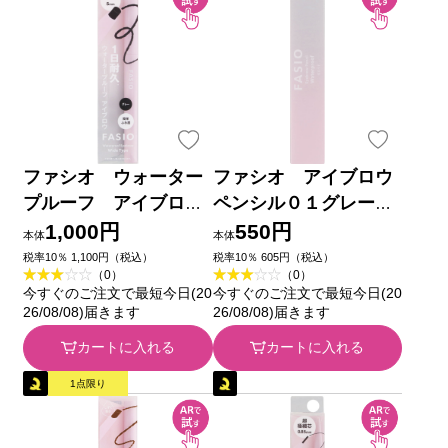
ファシオ ウォーター
ファシオ アイブロウ
プルーフ アイブロ
ペンシル０１グレー
ウ （太丸芯） ０
０．０７ｇ コーセー
1,000円
550円
本体
本体
１ グレー ０．７ｇ
税率10％ 1,100円（税込）
税率10％ 605円（税込）
（0）
（0）
コーセー
今すぐのご注文で最短今日(20
今すぐのご注文で最短今日(20
26/08/08)届きます
26/08/08)届きます
カートに入れる
カートに入れる
1点限り