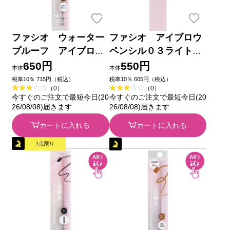
ファシオ ウォーター
ファシオ アイブロウ
プルーフ アイブロ
ペンシル０３ライトブ
ウ （超極細芯） ０
ラウン ０．０７ｇ コ
650円
550円
本体
本体
２ ブラウン ０．０２
ーセー
税率10％ 715円（税込）
税率10％ 605円（税込）
（0）
（0）
ｇ コーセー
今すぐのご注文で最短今日(20
今すぐのご注文で最短今日(20
26/08/08)届きます
26/08/08)届きます
カートに入れる
カートに入れる
1点限り