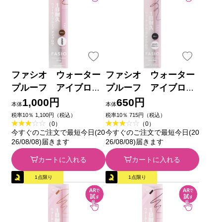
ファシオ ウォーター
ファシオ ウォーター
プルーフ アイブロ
プルーフ アイブロ
ウ （しずく型芯）
ウ （超極細芯） ０
1,000円
650円
本体
本体
０２ ブラウン ０．３
１ グレー ０．０２ｇ
税率10％ 1,100円（税込）
税率10％ 715円（税込）
（0）
（0）
ｇ コーセー
コーセー
今すぐのご注文で最短今日(20
今すぐのご注文で最短今日(20
26/08/08)届きます
26/08/08)届きます
カートに入れる
カートに入れる
1点限り
1点限り