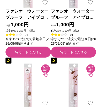
ファシオ ウォーター
ファシオ ウォーター
プルーフ アイブロ
プルーフ アイブロ
ウ （しずく型芯）
ウ （太丸芯） ０
1,000円
1,000円
本体
本体
０１ グレー ０．３ｇ
３ ライトブラウン
税率10％ 1,100円（税込）
税率10％ 1,100円（税込）
（0）
（0）
コーセー
０．７ｇ コーセー
今すぐのご注文で最短今日(20
今すぐのご注文で最短今日(20
26/08/08)届きます
26/08/08)届きます
カートに入れる
カートに入れる