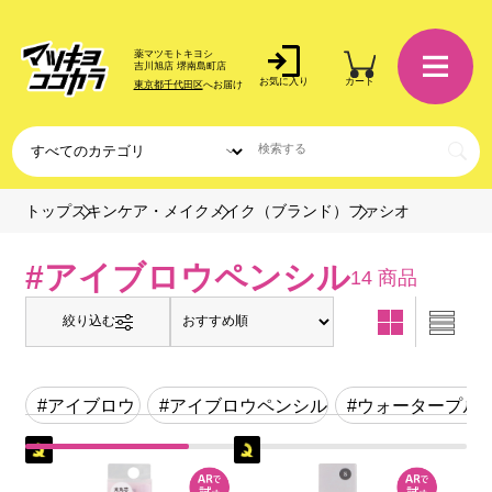
薬マツモトキヨシ
吉川旭店 堺南島町店
お気に入り
カート
東京都千代田区
へお届け
ファシオ
トップ
スキンケア・メイク
メイク（ブランド）
#アイブロウペンシル
14 商品
絞り込む
#アイブロウ
#アイブロウペンシル
#ウォータープル