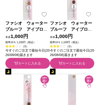
ファシオ ウォーター
ファシオ ウォーター
プルーフ アイブロ
プルーフ アイブロ
ウ （しずく型芯）
ウ （細芯） ０２
1,000円
1,000円
本体
本体
０３ ライトブラウン
ブラウン ０．１ｇ コ
税率10％ 1,100円（税込）
税率10％ 1,100円（税込）
（0）
（0）
０．３ｇ コーセー
ーセー
今すぐのご注文で最短今日(20
今すぐのご注文で最短今日(20
26/08/08)届きます
26/08/08)届きます
カートに入れる
カートに入れる