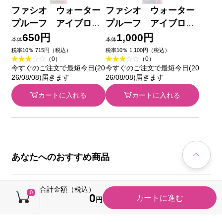
ファシオ ウォーター
ファシオ ウォーター
プルーフ アイブロ
プルーフ アイブロ
ウ （超極細芯） ０
ウ （太丸芯） ０
650円
1,000円
本体
本体
３ ライトブラウン
２ ブラウン ０．７ｇ
税率10％ 715円（税込）
税率10％ 1,100円（税込）
（0）
（0）
０．０２ｇ コーセー
コーセー
今すぐのご注文で最短今日(20
今すぐのご注文で最短今日(20
26/08/08)届きます
26/08/08)届きます
カートに入れる
カートに入れる
あなたへのおすすめ商品
合計金額（税込）
0
0
カートに進む
円
キャンペーン
税込価格から20円引き