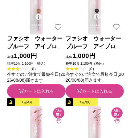
ファシオ ウォーター
ファシオ ウォーター
プルーフ アイブロ
プルーフ アイブロ
ウ （細芯） ０３
ウ （細芯） ０１
1,000円
1,000円
本体
本体
ライトブラウン ０．１
グレー ０．１ｇ コー
税率10％ 1,100円（税込）
税率10％ 1,100円（税込）
（0）
（0）
ｇ コーセー
セー
今すぐのご注文で最短今日(20
今すぐのご注文で最短今日(20
26/08/08)届きます
26/08/08)届きます
カートに入れる
カートに入れる
1点限り
1点限り