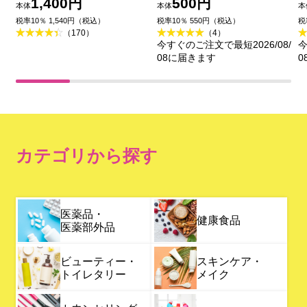
ネボウ化粧品
セザンヌ化粧品
1,400円
500円
本体
本体
本
税率10％ 1,540円（税込）
税率10％ 550円（税込）
税
（170）
（4）
今すぐのご注文で最短2026/08/
今
08に届きます
0
カテゴリから探す
医薬品・
健康食品
医薬部外品
ビューティー・
スキンケア・
トイレタリー
メイク