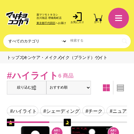
薬マツモトキヨシ
吉川旭店 堺南島町店
お気に入り
カート
東京都千代田区
へお届け
ケイト
トップ
スキンケア・メイク
メイク（ブランド）
#ハイライト
6 商品
絞り込む
#ハイライト
#シェーディング
#チーク
#ニュアン