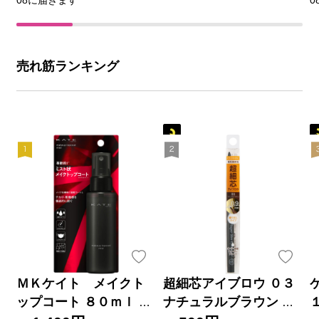
08に届きます
0
売れ筋ランキング
ＭＫケイト メイクト
超細芯アイブロウ ０３
ップコート ８０ｍｌ カ
ナチュラルブラウン ＿