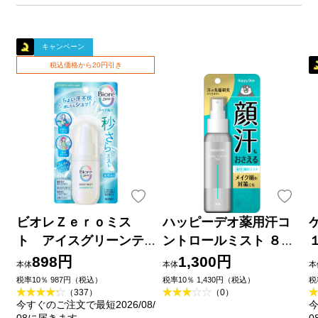
キャンペーン
税込価格から20円引き
ビオレＺｅｒｏミス
ハッピーデオ薬用汗コ
ト アイスグリーンテ
ントロールミスト ８０
ィーの香り ６０ｍＬ 花
ｍｌ マンダム (医薬部外
898円
1,300円
本体
本体
本
王
品)
税率10％ 987円（税込）
税率10％ 1,430円（税込）
税
（337）
（0）
今すぐのご注文で最短2026/08/
今