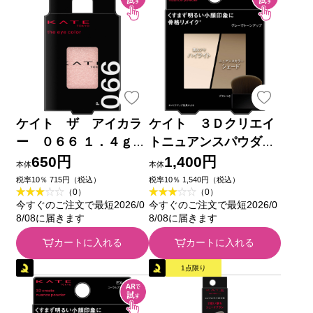
ケイト ザ アイカラ
ケイト ３Ｄクリエイ
ー ０６６ １．４ｇ
トニュアンスパウダ
カネボウ化粧品
ー ＥＸー１ ３．４ｇ
650円
1,400円
本体
本体
カネボウ化粧品
税率10％ 715円（税込）
税率10％ 1,540円（税込）
（0）
（0）
今すぐのご注文で最短2026/0
今すぐのご注文で最短2026/0
8/08に届きます
8/08に届きます
カートに入れる
カートに入れる
1点限り