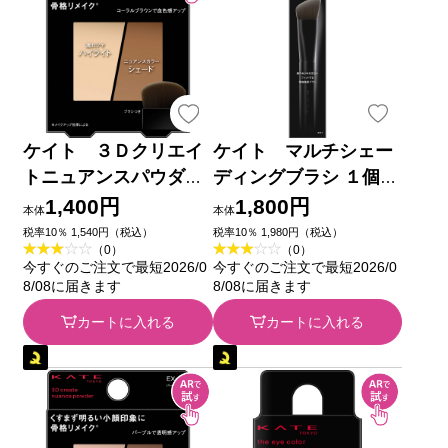
ケイト ３Ｄクリエイ
ケイト マルチシェー
トニュアンスパウダ
ディングブラシ １個
ー ＥＸー３ ３．４ｇ
カネボウ化粧品
1,400円
1,800円
本体
本体
カネボウ化粧品
税率10％ 1,540円（税込）
税率10％ 1,980円（税込）
（0）
（0）
今すぐのご注文で最短2026/0
今すぐのご注文で最短2026/0
8/08に届きます
8/08に届きます
カートに入れる
カートに入れる