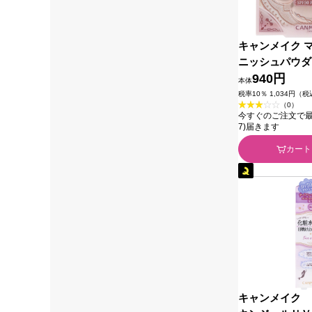
キャンメイク 
ニッシュパウダ
ラボラトリーズ
940円
本体
税率10％ 1,034円（
（0）
今すぐのご注文で最短今
7)届きます
カート
キャンメイク 