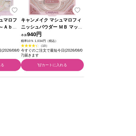
ュマロフ
キャンメイク マシュマロフィ
～Ａｂｌ
ニッシュパウダー ＭＢ マット
田ラボラト
ベージュオークル ＿ 井田ラボ
940円
本体
ラトリーズ
税率10％ 1,034円（税込）
（10）
26/08/0
今すぐのご注文で最短今日(2026/08/0
7)届きます
れる
カートに入れる