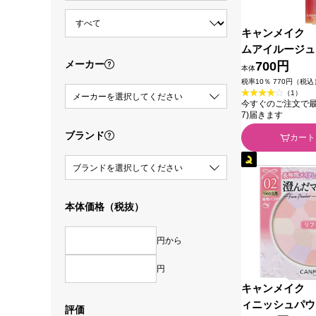
キャンメイク 
ムアイルージュ
メーカー
１ ＿ 井田ラ
700円
本体
税率10％ 770円（税込
（1）
メーカーを選択してください
今すぐのご注文で最短今
7)届きます
ブランド
カート
ブランドを選択してください
本体価格（税抜）
円から
円
キャンメイク 
ィニッシュパウ
評価