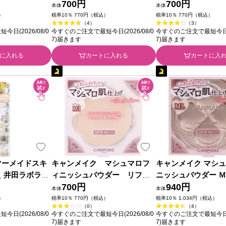
フィル０２ ＿
Ｏ マットオークル ＿ 井田ラボ
700円
Ｌ マットライトオー
700円
本体
本体
ーズ
ラトリーズ
田ラボラトリーズ
）
税率10％ 770円（税込）
税率10％ 770円（税込）
（4）
（3）
日(2026/08/0
今すぐのご注文で最短今日(2026/08/0
今すぐのご注文で最短今日(20
7)届きます
7)届きます
に入れる
カートに入れる
カートに入
マーメイドスキ
キャンメイク マシュマロフ
キャンメイク マシ
＿ 井田ラボラト
ィニッシュパウダー リフィ
ニッシュパウダー Ｍ
ル ＭＩ ＿ 井田ラボラトリー
700円
ライトオークル ＿ 
940円
本体
本体
ズ
トリーズ
）
税率10％ 770円（税込）
税率10％ 1,034円（税込）
（0）
（4）
日(2026/08/0
今すぐのご注文で最短今日(2026/08/0
今すぐのご注文で最短今日(20
7)届きます
7)届きます