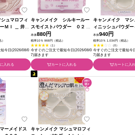
マシュマロフィ
キャンメイク シルキールー
キャンメイク マシ
ーＭＩ ＿ 井田
スモイストパウダー ０２ ＿
ィニッシュパウダー
井田ラボラトリーズ
880円
ｏｏｍ～０２ ＿ 井
940円
本体
本体
リーズ
税込）
税率10％ 968円（税込）
税率10％ 1,034円（税込）
（1）
（0）
日(2026/08/0
今すぐのご注文で最短今日(2026/08/0
今すぐのご注文で最短今日(20
7)届きます
7)届きます
に入れる
カートに入れる
カートに入
マーメイドス
キャンメイク マシュマロフィ