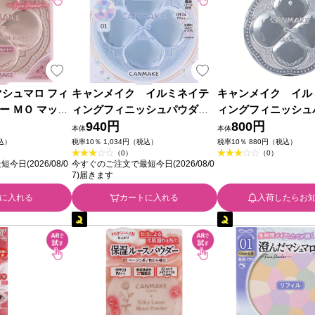
マシュマロ フィ
キャンメイク イルミネイテ
キャンメイク イル
ー ＭＯ マット
ィングフィニッシュパウダ
ィングフィニッシュ
井田ラボラトリー
ー ～Ａｂｌｏｏｍ～ ０１
940円
ー ～Ａｂｌｏｏｍ
800円
本体
本体
＿ 井田ラボラトリーズ
１ ハイドレンジア
税込）
税率10％ 1,034円（税込）
税率10％ 880円（税込）
（0）
（0）
ン ｍｉｎｉ ＿ 井
日(2026/08/0
今すぐのご注文で最短今日(2026/08/0
リーズ
7)届きます
に入れる
カートに入れる
入荷したらお