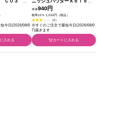
 Ｃ０３ ピ
ニッシュパウダーＡｂｌｏｏ
＿ 井田ラボラト
ｍ ０３ ＿ 井田ラボラトリーズ
940円
本体
）
税率10％ 1,034円（税込）
（0）
日(2026/08/0
今すぐのご注文で最短今日(2026/08/0
7)届きます
に入れる
カートに入れる