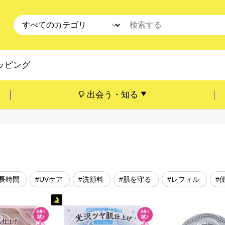
ッピング
出会う・知る
#長時間
#UVケア
#洗顔料
#肌を守る
#レフィル
#