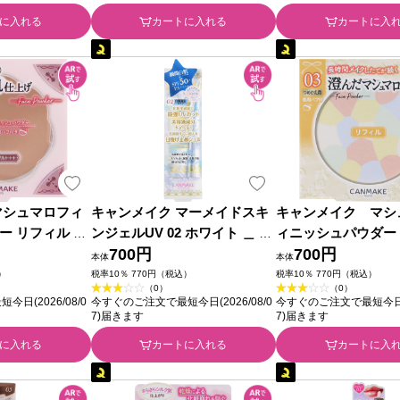
に入れる
カートに入れる
カートに入
マシュマロフィ
キャンメイク マーメイドスキ
キャンメイク マシ
ー リフィル Ｍ
ンジェルUV 02 ホワイト ＿ 井
ィニッシュパウダー
ジュオークル ＿
田ラボラトリーズ
700円
ｏｏｍ リフィル ０
700円
本体
本体
ーズ
田ラボラトリーズ
）
税率10％ 770円（税込）
税率10％ 770円（税込）
（0）
（0）
日(2026/08/0
今すぐのご注文で最短今日(2026/08/0
今すぐのご注文で最短今日(20
7)届きます
7)届きます
に入れる
カートに入れる
カートに入