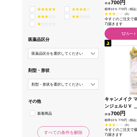
ｌｏｏｍ～ リ
700円
本体
井田ラボラトリ
税率10％ 770円（税込
（0）
今すぐのご注文で最短今
7)届きます
カート
医薬品区分
医薬品区分を選択してください
剤型・形状
剤型・形状を選択してください
キャンメイク 
その他
ンジェルＵＶ 
リーズ
700円
新着商品
本体
税率10％ 770円（税込
（0）
今すぐのご注文で最短今
すべての条件を解除
7)届きます