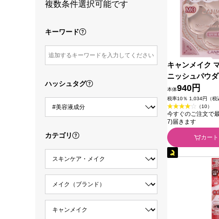
複数条件選択可能です
キーワード
キャンメイク 
ニッシュパウダ
ハッシュタグ
オークル ＿ 
940円
本体
ズ
税率10％ 1,034円（
（10）
今すぐのご注文で最短今
7)届きます
カテゴリ
カート