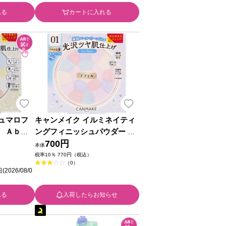
れる
カートに入れる
ュマロフ
キャンメイク イルミネイティ
 Ａｂｌ
ングフィニッシュパウダー ～
３ ＿ 井
Ａｂｌｏｏｍ～ リフィル ０１
700円
本体
＿ 井田ラボラトリーズ
税率10％ 770円（税込）
（0）
26/08/0
れる
入荷したらお知らせ