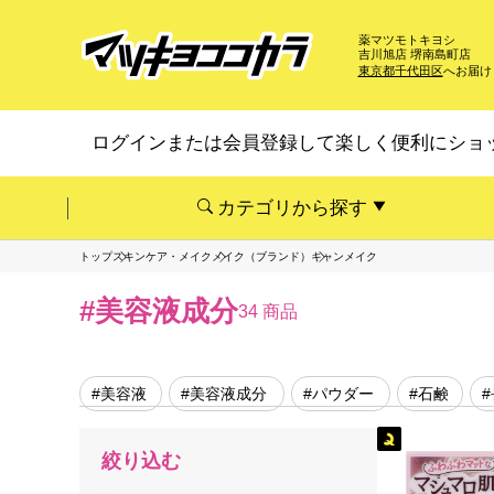
薬マツモトキヨシ
吉川旭店 堺南島町店
東京都千代田区
へお届け
ログインまたは会員登録して楽しく便利にショ
カテゴリから探す
トップ
スキンケア・メイク
メイク（ブランド）
キャンメイク
#美容液成分
34 商品
#美容液
#美容液成分
#パウダー
#石鹸
絞り込む