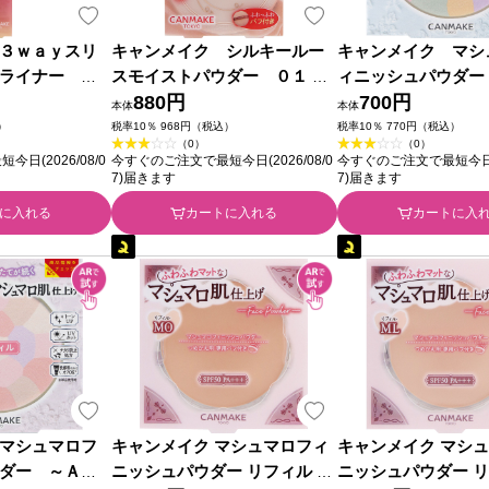
３ｗａｙスリ
キャンメイク シルキールー
キャンメイク マシ
ライナー ０
スモイストパウダー ０１ ＿
ィニッシュパウダー
ボラトリーズ
井田ラボラトリーズ
880円
ｌｏｏｍ～ リフィ
700円
本体
本体
井田ラボラトリーズ
）
税率10％ 968円（税込）
税率10％ 770円（税込）
（0）
（0）
日(2026/08/0
今すぐのご注文で最短今日(2026/08/0
今すぐのご注文で最短今日(20
7)届きます
7)届きます
に入れる
カートに入れる
カートに入
マシュマロフ
キャンメイク マシュマロフィ
キャンメイク マシ
ダー ～Ａｂ
ニッシュパウダー リフィル Ｍ
ニッシュパウダー リ