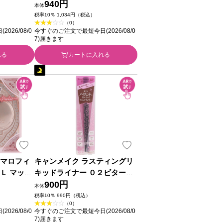
クル ＿ 井
ｌｏｏｍ～０１ ＿ 井田ラボラ
940円
本体
トリーズ
税率10％ 1,034円（税込）
（0）
26/08/0
今すぐのご注文で最短今日(2026/08/0
7)届きます
れる
カートに入れる
ュマロフィ
キャンメイク ラスティングリ
Ｌ マット
キッドライナー ０２ビターチ
井田ラボラ
ョコブラウン ＿ 井田ラボラト
900円
本体
リーズ
税率10％ 990円（税込）
（0）
26/08/0
今すぐのご注文で最短今日(2026/08/0
7)届きます