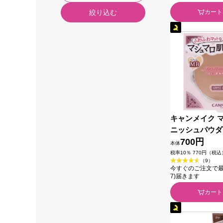
カート
絞り込む
キャンメイク 
ニッシュパウダ
Ｂ マットベー
700円
本体
井田ラボラトリ
税率10％ 770円（税込
（9）
今すぐのご注文で最短今
7)届きます
カート