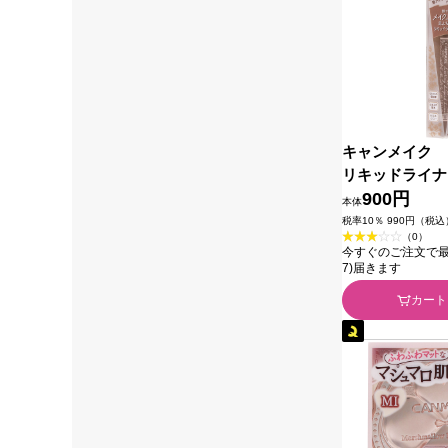
キャンメイク 
リキッドライナ
田ラボラトリー
900円
本体
税率10％ 990円（税込
（0）
今すぐのご注文で最短今
7)届きます
カート