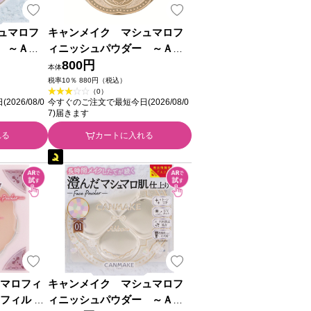
ュマロフ
キャンメイク マシュマロフ
 ～Ａｂ
ィニッシュパウダー ～Ａｂ
ル０１ ＿
ｌｏｏｍ～ ０１ ディアレ
800円
本体
ストブーケ ｍｉｎｉ ＿ 井田
税率10％ 880円（税込）
（0）
ラボラトリーズ
26/08/0
今すぐのご注文で最短今日(2026/08/0
7)届きます
れる
カートに入れる
ュマロフィ
キャンメイク マシュマロフ
フィル Ｍ
ィニッシュパウダー ～Ａｂ