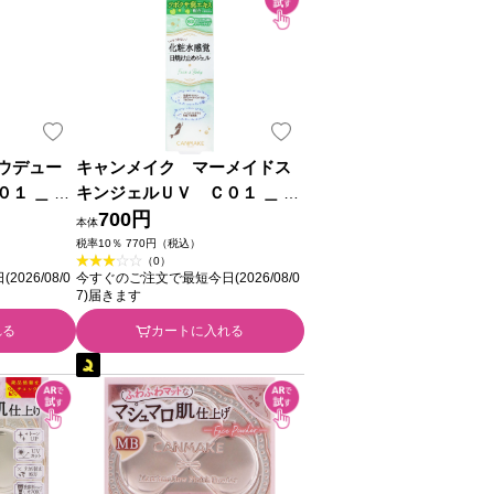
ウデュー
キャンメイク マーメイドス
１ ＿ 井
キンジェルＵＶ Ｃ０１ ＿ 井
田ラボラトリーズ
700円
本体
税率10％ 770円（税込）
（0）
26/08/0
今すぐのご注文で最短今日(2026/08/0
7)届きます
れる
カートに入れる