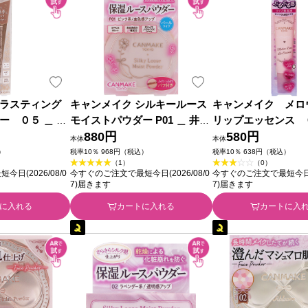
ラスティング
キャンメイク シルキールース
キャンメイク メロ
ー ０５ ＿ 井
モイストパウダー P01 ＿ 井田
リップエッセンス ０
ズ
ラボラトリーズ
880円
田ラボラトリーズ
580円
本体
本体
）
税率10％ 968円（税込）
税率10％ 638円（税込）
（1）
（0）
日(2026/08/0
今すぐのご注文で最短今日(2026/08/0
今すぐのご注文で最短今日(20
7)届きます
7)届きます
に入れる
カートに入れる
カートに入