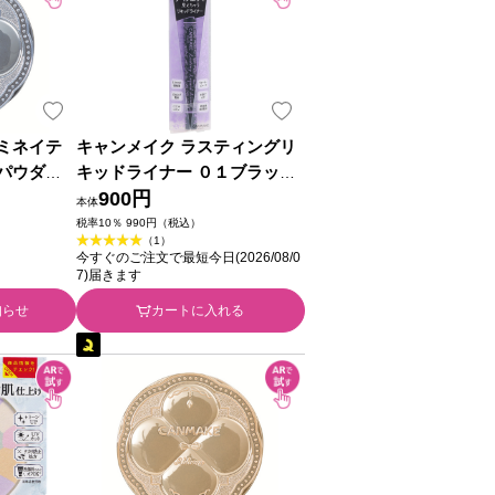
ミネイテ
キャンメイク ラスティングリ
パウダ
キッドライナー ０１ブラック
～ ０
＿ 井田ラボラトリーズ
900円
本体
ガーデ
税率10％ 990円（税込）
（1）
田ラボラト
今すぐのご注文で最短今日(2026/08/0
7)届きます
知らせ
カートに入れる