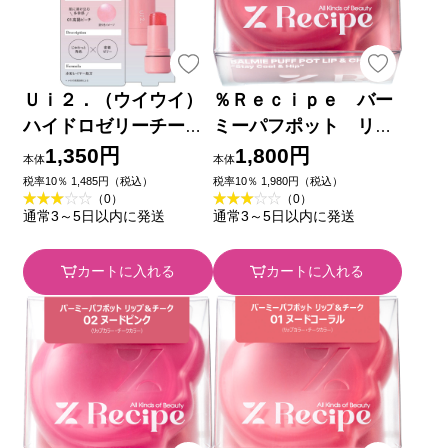
Ｕｉ２．（ウイウイ）
％Ｒｅｃｉｐｅ バー
ハイドロゼリーチー
ミーパフポット リッ
ク ０１ 高揚ピーチ
プ＆チーク ０４ ＿
1,350円
1,800円
本体
本体
＿ ｂ＆ｗ
ｂ＆ｗ
税率10％ 1,485円（税込）
税率10％ 1,980円（税込）
（0）
（0）
通常3～5日以内に発送
通常3～5日以内に発送
カートに入れる
カートに入れる