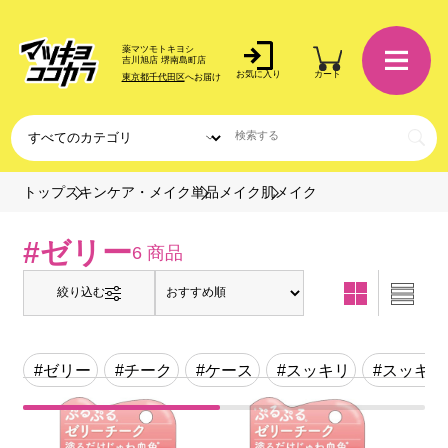
薬マツモトキヨシ
吉川旭店 堺南島町店
お気に入り
カート
東京都千代田区
へお届け
肌メイク
トップ
スキンケア・メイク
単品メイク
#ゼリー
6 商品
絞り込む
#ゼリー
#チーク
#ケース
#スッキリ
#スッキリ