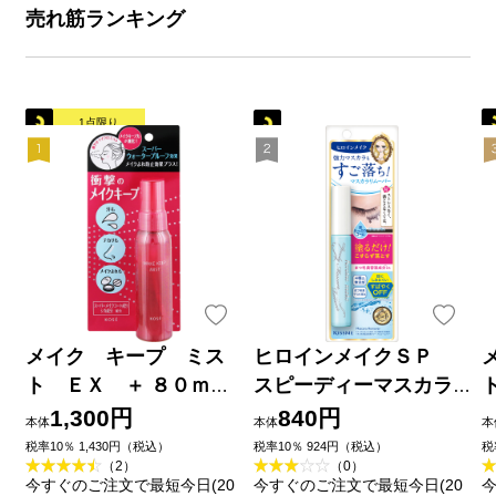
売れ筋ランキング
1点限り
メイク キープ ミス
ヒロインメイクＳＰ
ト ＥＸ ＋ ８０ｍＬ
スピーディーマスカラ
コーセー
リムーバー ６．６ｍＬ
1,300円
840円
本体
本体
本
伊勢半
税率10％ 1,430円（税込）
税率10％ 924円（税込）
税
（2）
（0）
今すぐのご注文で最短今日(20
今すぐのご注文で最短今日(20
今