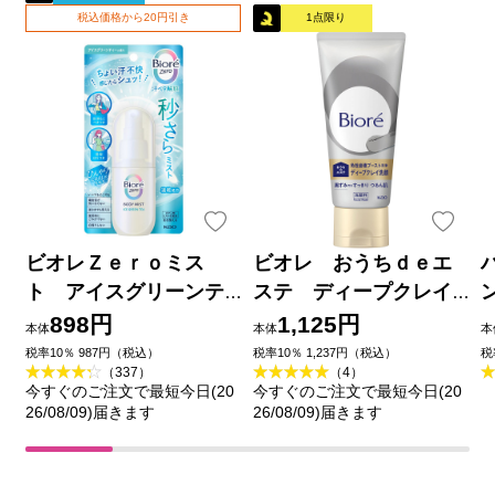
税込価格から20円引き
1点限り
ビオレＺｅｒｏミス
ビオレ おうちｄｅエ
ト アイスグリーンテ
ステ ディープクレイ
ィーの香り ６０ｍＬ 花
洗顔 １８０ｇ 花王
898円
1,125円
本体
本体
本
王
品
税率10％ 987円（税込）
税率10％ 1,237円（税込）
税
（337）
（4）
今すぐのご注文で最短今日(20
今すぐのご注文で最短今日(20
26/08/09)届きます
26/08/09)届きます