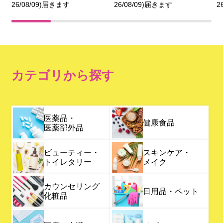
26/08/09)届きます
26/08/09)届きます
2
カテゴリから探す
医薬品・
健康食品
医薬部外品
ビューティー・
スキンケア・
トイレタリー
メイク
カウンセリング
日用品・ペット
化粧品