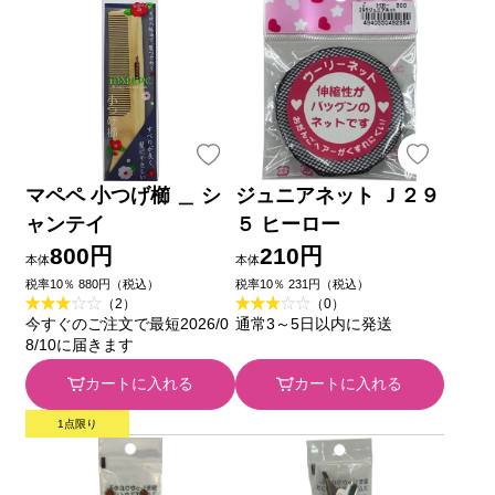
マペペ 小つげ櫛 ＿ シ
ジュニアネット Ｊ２９
ャンテイ
５ ヒーロー
800円
210円
本体
本体
税率10％ 880円（税込）
税率10％ 231円（税込）
（2）
（0）
今すぐのご注文で最短2026/0
通常3～5日以内に発送
8/10に届きます
カートに入れる
カートに入れる
1点限り