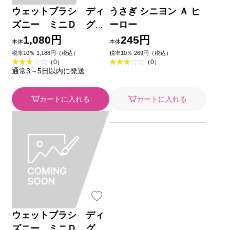
ウェットブラシ ディ
うさぎ シニヨン Ａ ヒ
ズニー ミニＤ グリ
ーロー
ッターボール ジャス
1,080円
245円
本体
本体
ミン １本 ネイチャー
税率10％ 1,188円（税込）
税率10％ 269円（税込）
（0）
（0）
ラボ
通常3～5日以内に発送
カートに入れる
カートに入れる
ウェットブラシ ディ
ズニー ミニＤ グリ