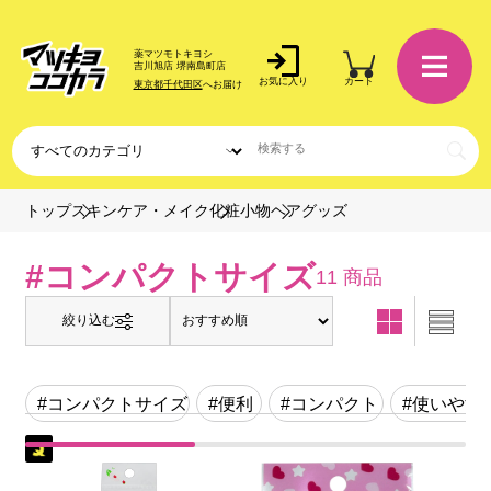
薬マツモトキヨシ
吉川旭店 堺南島町店
お気に入り
カート
東京都千代田区
へお届け
ヘアグッズ
トップ
スキンケア・メイク
化粧小物
#コンパクトサイズ
11 商品
絞り込む
#コンパクトサイズ
#便利
#コンパクト
#使いやす