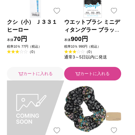
クシ（小） Ｊ３３１
ウエットブラシ ミニデ
ヒーロー
ィタングラー ブラック
１本 ネイチャーラボ
70円
900円
本体
本体
税率10％ 77円（税込）
税率10％ 990円（税込）
（0）
（0）
通常3～5日以内に発送
カートに入れる
カートに入れる