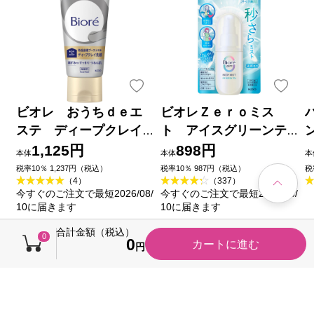
ビオレ おうちｄｅエ
ビオレＺｅｒｏミス
ステ ディープクレイ
ト アイスグリーンテ
洗顔 １８０ｇ 花王
ィーの香り ６０ｍＬ 花
1,125円
898円
本体
本体
本
王
品
税率10％ 1,237円（税込）
税率10％ 987円（税込）
税
（4）
（337）
今すぐのご注文で最短2026/08/
今すぐのご注文で最短2026/08/
10に届きます
10に届きます
合計金額（税込）
0
0
カートに進む
円
売れ筋ランキング