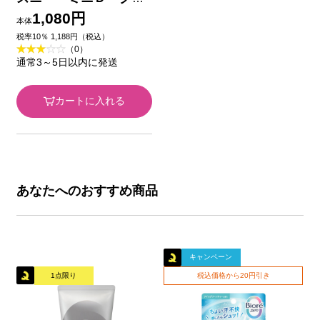
ッターボール ベル １
1,080円
本体
本 ネイチャーラボ
税率10％ 1,188円（税込）
（0）
通常3～5日以内に発送
カートに入れる
あなたへのおすすめ商品
キャンペーン
1点限り
税込価格から20円引き