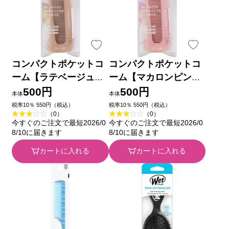
コンパクトポケットコ
コンパクトポケットコ
ーム【ラテベージュ】
ーム【マカロンピン
＿ シャンテイ
ク】 ＿ シャンテイ
500円
500円
本体
本体
税率10％ 550円（税込）
税率10％ 550円（税込）
（0）
（0）
今すぐのご注文で最短2026/0
今すぐのご注文で最短2026/0
8/10に届きます
8/10に届きます
カートに入れる
カートに入れる