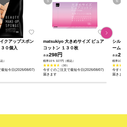
o メイクアップスポン
matsukiyo 大きめサイズ ピュア
シルコ
 ３０個入
コットン １３０枚
ーム
298円
29
本体
本体
税込）
税率10％ 327円（税込）
税率10％ 
（30）
今日(2026/08/07)
今すぐのご注文で最短今日(2026/08/07)
今すぐのご
届きます
届きます