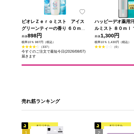
ビオレＺｅｒｏミスト アイス
ハッピーデオ薬用
グリーンティーの香り ６０ｍＬ
ルミスト ８０ｍｌ 
花王
898円
薬部外品)
1,300円
本体
本体
税率10％ 987円（税込）
税率10％ 1,430円（税込）
（337）
（0）
今すぐのご注文で最短今日(2026/08/07)
届きます
売れ筋ランキング
オリジナル
オリジナル