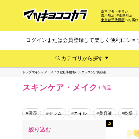
薬マツモトキヨシ
吉川旭店 堺南島町店
東京都千代田区
へお届け
ログインまたは会員登録して楽しく便利にショ
カテゴリから探す
トップ
スキンケア・メイク
化粧小物
ネイルグッズ
ケア美容液
スキンケア・メイク
9 商品
#保湿
#セラム
#ネイル
#美容液
#乾燥
絞り込む