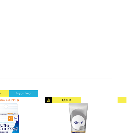
ル
キャンペーン
格から30円引き
1点限り
オリ