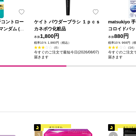
汗コントロー
ケイト パウダーブラシ １ｐｃｓ
matsukiy
マンダム (医
カネボウ化粧品
コロイドパッ
1,800円
880円
本体
本体
税率10％ 1,980円（税込）
税率10％ 968円（
（0）
（14）
今すぐのご注文で最短今日(2026/08/07)
今すぐのご注文で最短
届きます
届きます
オリジナル
オリジナ