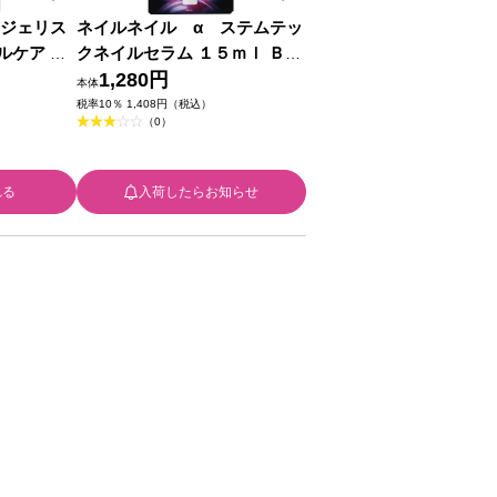
Ｔジェリス
ネイルネイル α ステムテッ
ルケア １
クネイルセラム １５ｍｌ ＢＣ
コスメティ
Ｌ
1,280円
本体
税率10％ 1,408円（税込）
（0）
れる
入荷したらお知らせ