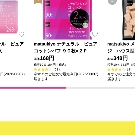
チュラル ピュア
matsukiyo ナチュラル ピュア
matsukiy
入
コットンパフ ９０枚×２Ｐ
ジ ハウス型
168円
348円
本体
本体
税率10％ 184円（税込）
税率10％ 382円（
（58）
（8）
026/08/07)
今すぐのご注文で最短今日(2026/08/07)
今すぐのご注文で最短
届きます
届きます