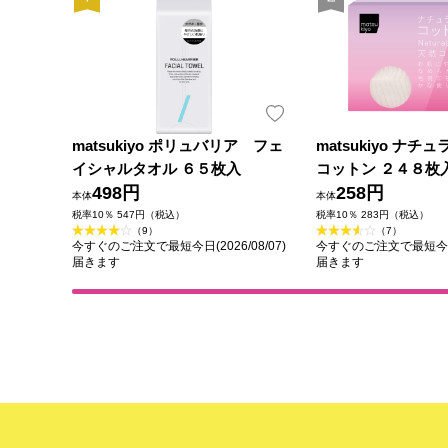
matsukiyo ポリュバリア フェ
matsukiyo ナ
イシャルタオル ６５枚入
コットン ２４８枚
498円
258円
本体
本体
税率10％ 547円（税込）
税率10％ 283円（税込）
（9）
（7）
今すぐのご注文で最短今日(2026/08/07)
今すぐのご注文で最短今日(2
届きます
届きます