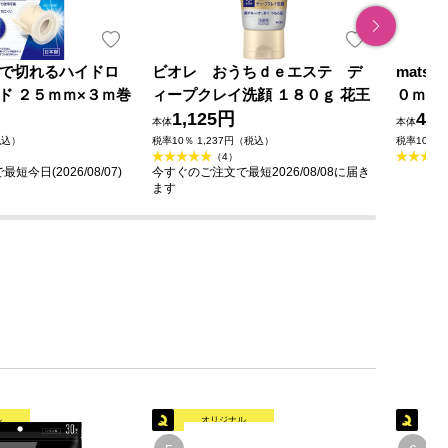
o 手で切れるハイドロ
ビオレ おうちｄｅエステ デ
mats
ド ２５ｍｍ×３ｍ巻
ィープクレイ洗顔 １８０ｇ 花王
０ｍｌ
1,125円
49
本体
本体
税込）
税率10％ 1,237円（税込）
税率10％ 
（4）
今日(2026/08/07)
今すぐのご注文で最短2026/08/08に届き
ます
ル
オリジナル