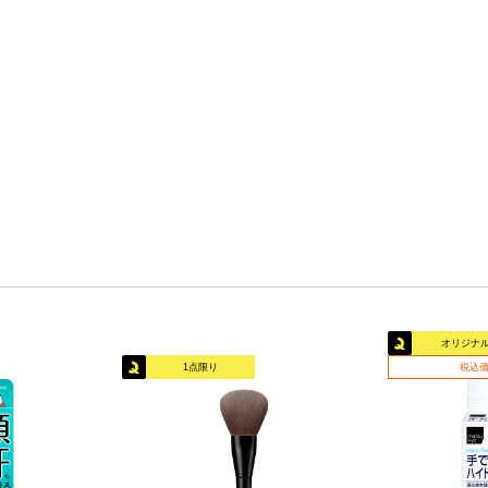
オリジナ
1点限り
税込価