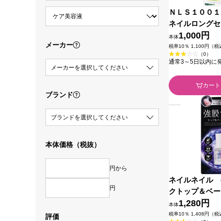
ＮＬＳ１００１
ネイルロングセ
スターラボコス
1,000円
本体
メーカー
税率10％ 1,100円（
（0）
通常3～5日以内に
メーカーを選択してください
カート
ブランド
ブランドを選択してください
本体価格（税抜）
円から
ネイルネイル 
円
クトップ＆ベー
ｍｌ ＢＣＬ
1,280円
本体
税率10％ 1,408円（
評価