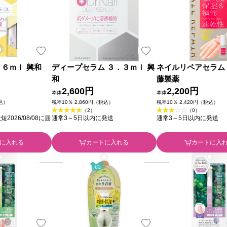
 ６ｍｌ 興和
ディープセラム ３．３ｍｌ 興
ネイルリペアセラム 
和
藤製薬
2,600円
2,200円
本体
本体
税込）
税率10％ 2,860円（税込）
税率10％ 2,420円（税込）
（2）
（0）
026/08/08に届
通常3～5日以内に発送
通常3～5日以内に発送
に入れる
カートに入れる
カートに入