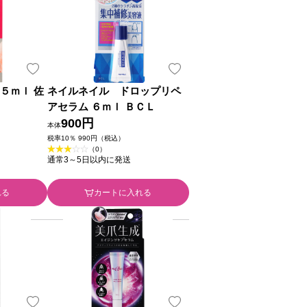
５ｍｌ 佐
ネイルネイル ドロップリペ
アセラム ６ｍｌ ＢＣＬ
900円
本体
税率10％ 990円（税込）
（0）
通常3～5日以内に発送
れる
カートに入れる