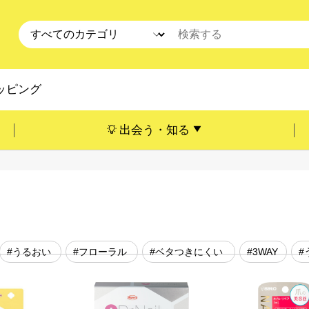
ッピング
出会う・知る
#うるおい
#フローラル
#ベタつきにくい
#3WAY
#