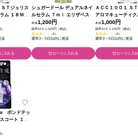
 ＳＴジェリス
シュガードール デュアルネイ
ＡＣＣ１００１ Ｓ
ラム １８ＭＬ
ルセラム ７ｍｌ エリザベス
アロマキューティク
メティックス
1,200円
８ＭＬ スターラボ
1,000円
本体
本体
ックス
税込）
税率10％ 1,320円（税込）
税率10％ 1,100円（税込）
（0）
（0）
発送
通常3～5日以内に発送
通常3～5日以内に発送
に入れる
カートに入れる
カートに入
α ボンドテッ
スコート １０
税込）