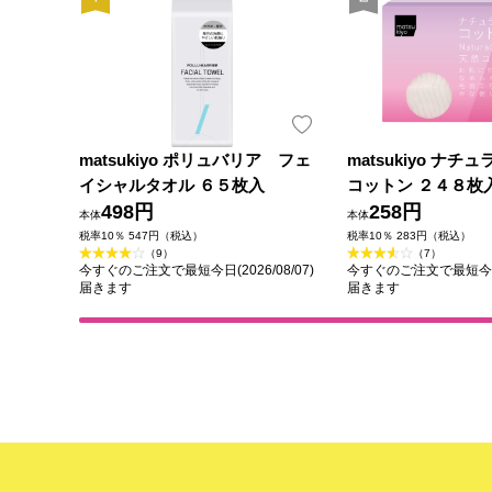
matsukiyo ポリュバリア フェ
matsukiyo ナ
イシャルタオル ６５枚入
コットン ２４８枚
498円
258円
本体
本体
税率10％ 547円（税込）
税率10％ 283円（税込）
（9）
（7）
今すぐのご注文で最短今日(2026/08/07)
今すぐのご注文で最短今日(2
届きます
届きます