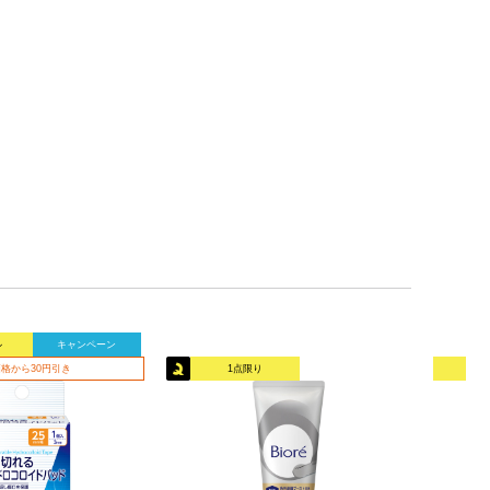
ル
キャンペーン
格から30円引き
1点限り
オリ