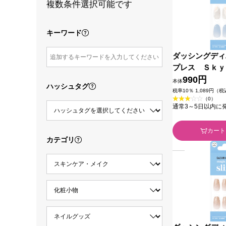
複数条件選択可能です
キーワード
ダッシングディ
プレス Ｓｋｙ
４枚 アイエス
990円
本体
ハッシュタグ
税率10％ 1,089円（
（0）
通常3～5日以内に
カート
カテゴリ