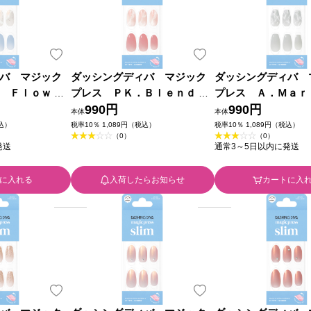
バ マジック
ダッシングディバ マジック
ダッシングディバ 
 Ｆｌｏｗ ２
プレス ＰＫ．Ｂｌｅｎｄ ２
プレス Ａ．Ｍａｒ
リンク
４枚 アイエスリンク
990円
４枚 アイエスリンク
990円
本体
本体
税込）
税率10％ 1,089円（税込）
税率10％ 1,089円（税込）
（0）
（0）
発送
通常3～5日以内に発送
に入れる
入荷したらお知らせ
カートに入