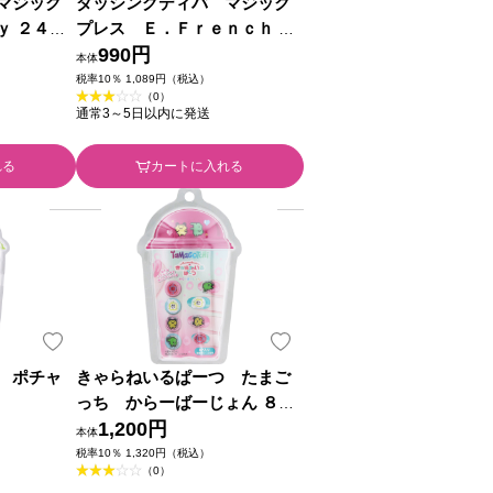
マジック
ダッシングディバ マジック
ｙ ２４枚
プレス Ｅ．Ｆｒｅｎｃｈ ２
４枚 アイエスリンク
990円
本体
税率10％ 1,089円（税込）
（0）
通常3～5日以内に発送
れる
カートに入れる
 ポチャ
きゃらねいるぱーつ たまご
っち からーばーじょん ８個
バンダイ
1,200円
本体
税率10％ 1,320円（税込）
（0）