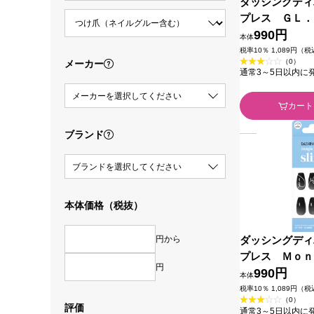
ダッシングディ
プレス ＧＬ．
枚 アイエスリ
990円
本体
税率10％ 1,089円（
（0）
メーカー
通常3～5日以内に
メーカーを選択してください
カート
ブランド
ブランドを選択してください
本体価格（税抜）
円から
ダッシングディ
プレス Ｍｏｎ
円
２４枚 アイエ
990円
本体
税率10％ 1,089円（
（0）
評価
通常3～5日以内に