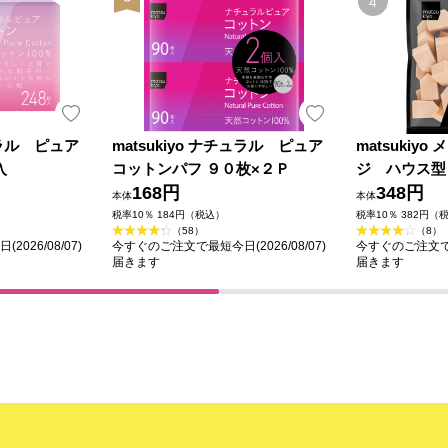
チュラル ピュア
matsukiyo ナチュラル ピュア
matsukiy
入
コットンパフ ９０枚×２Ｐ
ジ ハウス型
168円
348円
本体
本体
税率10％ 184円（税込）
税率10％ 382円（
（58）
（8）
026/08/07)
今すぐのご注文で最短今日(2026/08/07)
今すぐのご注文で最短
届きます
届きます