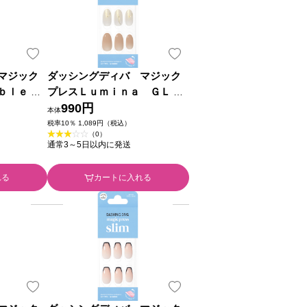
マジック
ダッシングディバ マジック
ｂｌｅ ２
プレスＬｕｍｉｎａ ＧＬ ２
４枚 アイエスリンク
990円
本体
税率10％ 1,089円（税込）
（0）
通常3～5日以内に発送
れる
カートに入れる