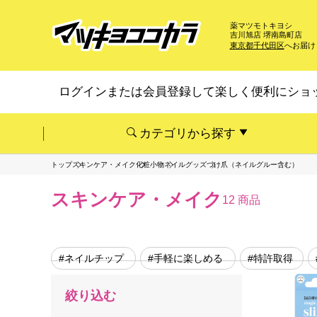
薬マツモトキヨシ
吉川旭店 堺南島町店
東京都千代田区
へお届け
ログインまたは会員登録して楽しく便利にショ
カテゴリから探す
トップ
スキンケア・メイク
化粧小物
ネイルグッズ
つけ爪（ネイルグルー含む）
スキンケア・メイク
12 商品
#ネイルチップ
#手軽に楽しめる
#特許取得
絞り込む