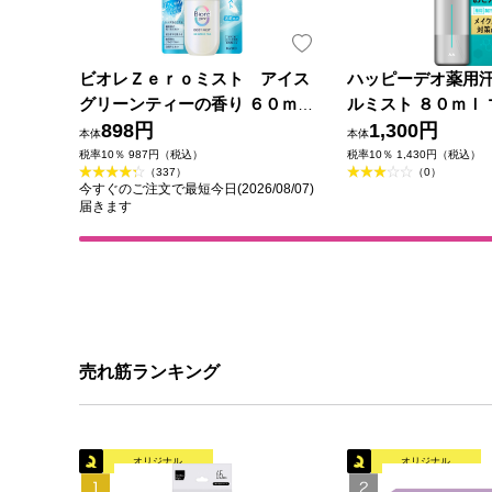
ビオレＺｅｒｏミスト アイス
ハッピーデオ薬用
グリーンティーの香り ６０ｍＬ
ルミスト ８０ｍｌ 
花王
898円
薬部外品)
1,300円
本体
本体
税率10％ 987円（税込）
税率10％ 1,430円（税込）
（337）
（0）
今すぐのご注文で最短今日(2026/08/07)
届きます
売れ筋ランキング
オリジナル
オリジナル