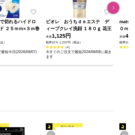
o 手で切れるハイドロ
ビオレ おうちｄｅエステ デ
mats
ド ２５ｍｍ×３ｍ巻
ィープクレイ洗顔 １８０ｇ 花王
０ｍｌ
1,125円
49
本体
本体
税込）
税率10％ 1,237円（税込）
税率10％ 
（4）
今日(2026/08/07)
今すぐのご注文で最短2026/08/08に届き
ます
ル
オリジナル