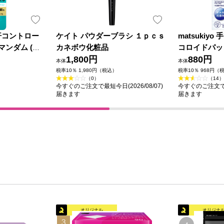
汗コントロー
ケイト パウダーブラシ １ｐｃｓ
matsukiy
マンダム (医
カネボウ化粧品
コロイドパッ
1,800円
880円
本体
本体
税率10％ 1,980円（税込）
税率10％ 968円（
（0）
（14）
今すぐのご注文で最短今日(2026/08/07)
今すぐのご注文で最短
届きます
届きます
オリジナル
オリジナ