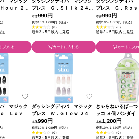
バ マジック
ダッシングディバ マジック
ダッシングディバ 
Ｈｏｕｒ ２４
プレス Ｇ．Ｓｉｌｋ ２４枚
プレス Ｇ．Ｒｏｓ
ンク
アイエスリンク
990円
アイエスリンク
990円
本体
本体
税込）
税率10％ 1,089円（税込）
税率10％ 1,089円（税込）
（0）
（0）
発送
通常3～5日以内に発送
通常3～5日以内に発送
に入れる
カートに入れる
カートに入
バ マジック
ダッシングディバ マジック
きゃらねいるぱーつ
ｏ Ｌｏｖｅ
プレス Ｗ．Ｇｌｏｗ ２４枚
ッコ ８個 バンダイ
スリンク
アイエスリンク
990円
1,200円
本体
本体
税込）
税率10％ 1,089円（税込）
税率10％ 1,320円（税込）
（0）
（0）
発送
通常3～5日以内に発送
通常3～5日以内に発送