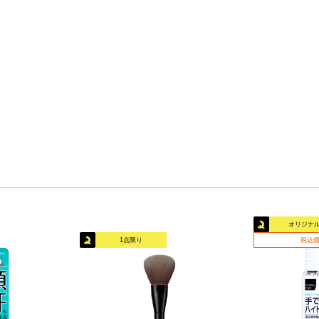
オリジナ
1点限り
税込価