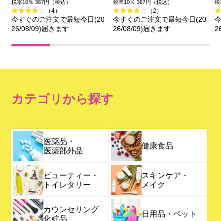
【徳用タイプ】 ３０枚
３０枚 マンダム (医薬部
税率10％ 367円（税込）
税率10％ 367円（税込）
税
（4）
（2）
マンダム (医薬部外品)
外品)
今すぐのご注文で最短今日(20
今すぐのご注文で最短今日(20
今
26/08/09)届きます
26/08/09)届きます
2
カテゴリから探す
医薬品・
健康食品
医薬部外品
ビューティー・
スキンケア・
トイレタリー
メイク
カウンセリング
日用品・ペット
化粧品