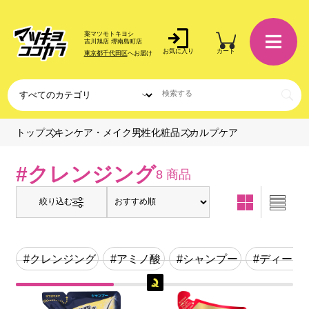
薬マツモトキヨシ
吉川旭店 堺南島町店
お気に入り
カート
東京都千代田区
へお届け
スカルプケア
トップ
スキンケア・メイク
男性化粧品
#クレンジング
8 商品
絞り込む
#クレンジング
#アミノ酸
#シャンプー
#ディープ