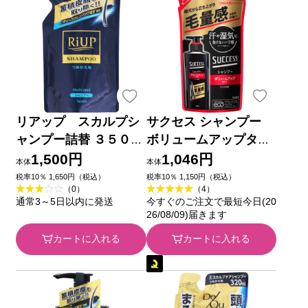
リアップ スカルプシ
サクセス シャンプー
ャンプー詰替 ３５０ｍ
ボリュームアップタイ
ｌ 大正製薬 (医薬部外
プ つめかえ用 ２８０
1,500円
1,046円
本体
本体
品)
ｍｌ 花王
税率10％ 1,650円（税込）
税率10％ 1,150円（税込）
（0）
（4）
通常3～5日以内に発送
今すぐのご注文で最短今日(20
26/08/09)届きます
カートに入れる
カートに入れる