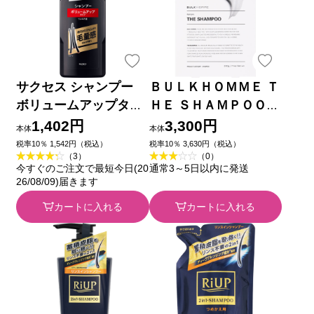
サクセス シャンプー
ＢＵＬＫＨＯＭＭＥ Ｔ
ボリュームアップタイ
ＨＥ ＳＨＡＭＰＯＯ
プ 本体 ３５０ｍｌ 花
２００Ｇ バルクオム
1,402円
3,300円
本体
本体
王
税率10％ 1,542円（税込）
税率10％ 3,630円（税込）
（3）
（0）
今すぐのご注文で最短今日(20
通常3～5日以内に発送
26/08/09)届きます
カートに入れる
カートに入れる