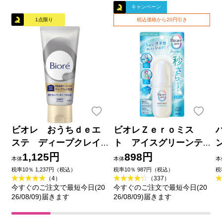
キャンペーン
1点限り
税込価格から20円引き
ビオレ おうちｄｅエ
ビオレＺｅｒｏミス
ステ ディープクレイ
ト アイスグリーンテ
洗顔 １８０ｇ 花王
ィーの香り ６０ｍＬ 花
1,125円
898円
本体
本体
本
王
品
税率10％ 1,237円（税込）
税率10％ 987円（税込）
税
（4）
（337）
今すぐのご注文で最短今日(20
今すぐのご注文で最短今日(20
26/08/09)届きます
26/08/09)届きます