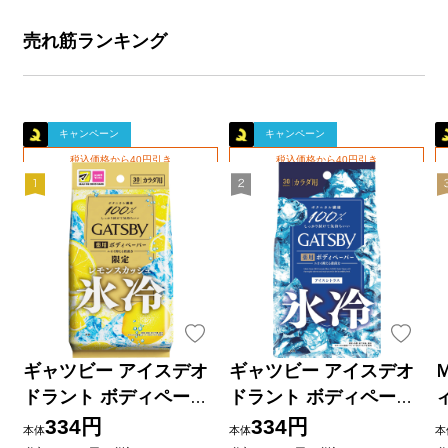
売れ筋ランキング
キャンペーン
キャンペーン
税込価格から40円引き
税込価格から40円引き
ギャツビー アイスデオ
ギャツビー アイスデオ
ドラント ボディペーパ
ドラント ボディペーパ
ー レモンスカッシュ
ー アイスシトラス 徳用
334円
334円
本体
本体
本