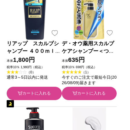
リアップ スカルプシ
デ・オウ薬用スカルプ
ャンプー ４００ｍｌ
ケアシャンプー＜つめ
大正製薬 (医薬部外品)
かえ用＞ ３２０ｍｌ
1,800円
635円
本体
本体
ロート製薬 (医薬部外
税率10％ 1,980円（税込）
税率10％ 698円（税込）
（0）
（1）
品)
通常3～5日以内に発送
今すぐのご注文で最短今日(20
26/08/09)届きます
カートに入れる
カートに入れる